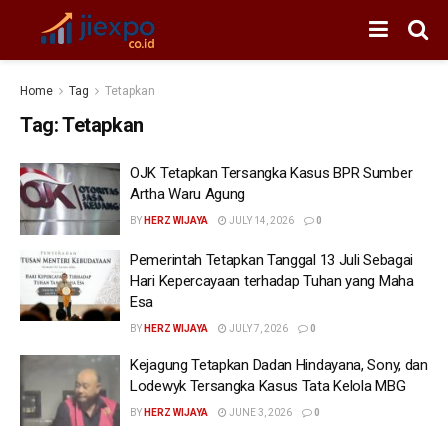
Home
Tag
Tetapkan
Tag:
Tetapkan
OJK Tetapkan Tersangka Kasus BPR Sumber
Artha Waru Agung
BY
HERZ WIJAYA
JULY 14, 2026
0
Pemerintah Tetapkan Tanggal 13 Juli Sebagai
Hari Kepercayaan terhadap Tuhan yang Maha
Esa
BY
HERZ WIJAYA
JULY 7, 2026
0
Kejagung Tetapkan Dadan Hindayana, Sony, dan
Lodewyk Tersangka Kasus Tata Kelola MBG
BY
HERZ WIJAYA
JUNE 3, 2026
0