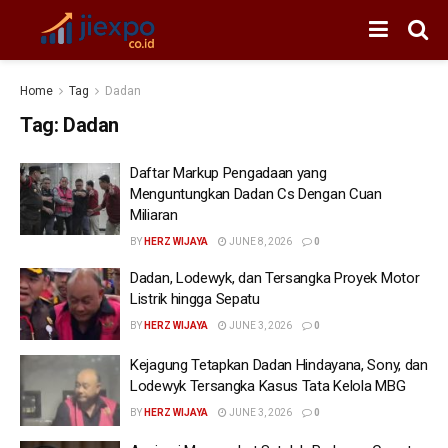
Home
Tag
Dadan
Tag:
Dadan
Daftar Markup Pengadaan yang
Menguntungkan Dadan Cs Dengan Cuan
Miliaran
BY
HERZ WIJAYA
JUNE 8, 2026
0
Dadan, Lodewyk, dan Tersangka Proyek Motor
Listrik hingga Sepatu
BY
HERZ WIJAYA
JUNE 3, 2026
0
Kejagung Tetapkan Dadan Hindayana, Sony, dan
Lodewyk Tersangka Kasus Tata Kelola MBG
BY
HERZ WIJAYA
JUNE 3, 2026
0