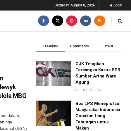
Saturday, August 8, 2026
Login
Trending
Comments
Latest
OJK Tetapkan
Tersangka Kasus BPR
Sumber Artha Waru
an
Agung
odewyk
JULY 14, 2026
elola MBG
Bos LPS Menepis Isu
Masyarakat Indonesia
g mendalam,
Gunakan Uang
Tabungan untuk
an tiga
Makan
 Nasional (BGN)