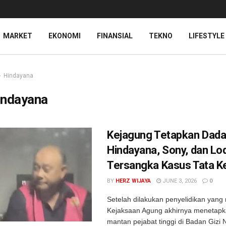
MARKET
EKONOMI
FINANSIAL
TEKNO
LIFESTYLE
Hindayana
indayana
Kejagung Tetapkan Dad
Hindayana, Sony, dan L
Tersangka Kasus Tata K
BY
HERZ WIJAYA
JUNE 3, 2026
0
Setelah dilakukan penyelidikan yan
Kejaksaan Agung akhirnya menetapk
mantan pejabat tinggi di Badan Gizi