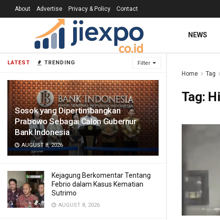
About
Advertise
Privacy & Policy
Contact
NEWS
LATEST
TRENDING
Filter
Home
Tag
Tag:
H
Sosok yang Dipertimbangkan
Prabowo Sebagai Calon Gubernur
Bank Indonesia
AUGUST 8, 2026
Kejagung Berkomentar Tentang
Febrio dalam Kasus Kematian
Sutrimo
AUGUST 8, 2026