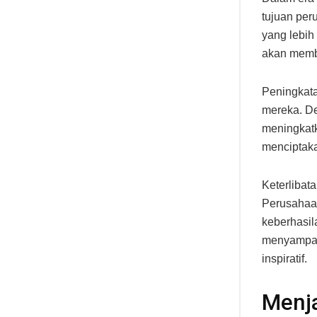
tujuan pe
yang lebih 
akan memba
Peningkata
mereka. De
meningkatk
menciptak
Keterlibat
Perusahaa
keberhasil
menyampaik
inspiratif.
Menj