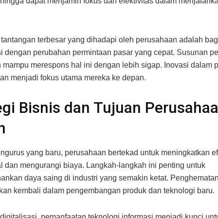
sehingga dapat menjamin fokus dan efektivitas dalam menjalank
 tantangan terbesar yang dihadapi oleh perusahaan adalah ba
i dengan perubahan permintaan pasar yang cepat. Susunan p
 mampu merespons hal ini dengan lebih sigap. Inovasi dalam 
an menjadi fokus utama mereka ke depan.
egi Bisnis dan Tujuan Perusaha
n
gurus yang baru, perusahaan bertekad untuk meningkatkan ef
l dan mengurangi biaya. Langkah-langkah ini penting untuk
nkan daya saing di industri yang semakin ketat. Penghemata
ikan kembali dalam pengembangan produk dan teknologi baru.
digitalisasi, pemanfaatan teknologi informasi menjadi kunci un