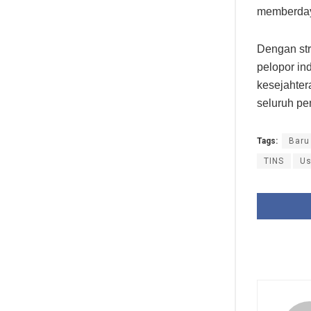
memberday
Dengan str
pelopor in
kesejahter
seluruh p
Tags:
Baru
TINS
U