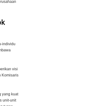
perusahaan
bk
-individu
embawa
erikan visi
n Komisaris
g yang kuat
 unit-unit