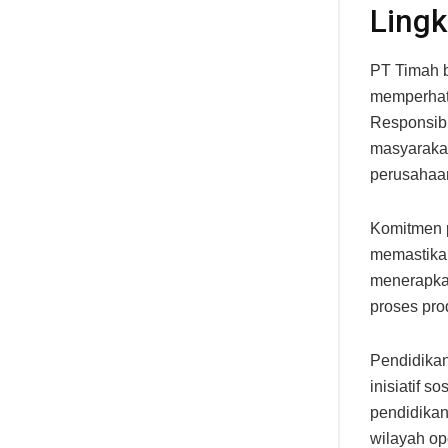
Ling
PT Timah b
memperhati
Responsibi
masyarakat
perusahaan
Komitmen p
memastikan
menerapkan
proses pro
Pendidika
inisiatif 
pendidikan
wilayah op