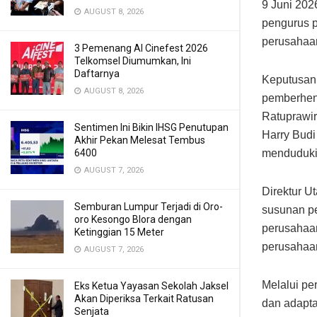
9 Juni 202
AUGUST 8, 2026
pengurus p
perusahaa
3 Pemenang AI Cinefest 2026
Telkomsel Diumumkan, Ini
Daftarnya
Keputusan 
AUGUST 8, 2026
pemberhen
Ratuprawir
Sentimen Ini Bikin IHSG Penutupan
Harry Budi
Akhir Pekan Melesat Tembus
menduduki 
6400
AUGUST 7, 2026
Direktur U
Semburan Lumpur Terjadi di Oro-
susunan pe
oro Kesongo Blora dengan
perusahaa
Ketinggian 15 Meter
perusahaan
AUGUST 7, 2026
Melalui p
Eks Ketua Yayasan Sekolah Jaksel
Akan Diperiksa Terkait Ratusan
dan adapta
Senjata