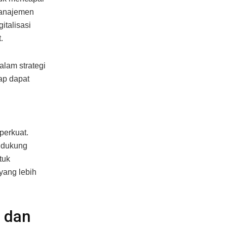
manajemen
italisasi
.
alam strategi
ap dapat
n
perkuat.
ndukung
tuk
yang lebih
 dan