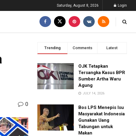
Saturday, August 8, 2026
Login
Trending
Comments
Latest
a
OJK Tetapkan
Tersangka Kasus BPR
Sumber Artha Waru
Agung
JULY 14, 2026
0
Bos LPS Menepis Isu
Masyarakat Indonesia
Gunakan Uang
Tabungan untuk
Makan