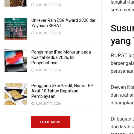
langkah-la
AUGUST 7, 2026
serta meni
Unilever Raih ESG Award 2026 dari
Susu
Yayasan KEHATI
AUGUST 7, 2026
yang 
Pengiriman iPad Menurun pada
RUPST juga
Kuartal Kedua 2026, Ini
Penyebabnya
berpengal
AUGUST 7, 2026
perusahaan
Pengganti Skor Kredit, Nomor HP
Dewan Komi
Aktif 10 Tahun Dapatkan
dan arahan
Pembiayaan
diharapkan
AUGUST 7, 2026
Di bagian 
LOAD MORE
dan keahli