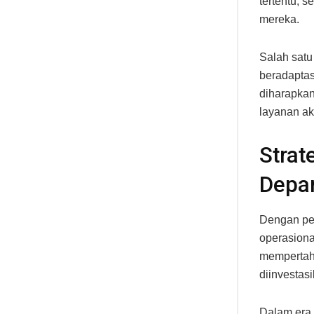
tertentu, 
mereka.
Salah satu
beradaptas
diharapkan
layanan ak
Strat
Depa
Dengan pen
operasiona
mempertaha
diinvestas
Dalam era 