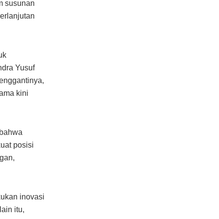
am susunan
erlanjutan
uk
ndra Yusuf
enggantinya,
ama kini
 bahwa
uat posisi
gan,
ukan inovasi
in itu,