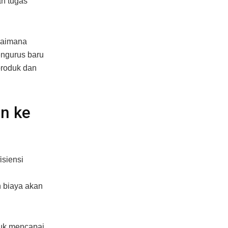
an tugas
gaimana
engurus baru
produk dan
an ke
isiensi
n biaya akan
tuk mencapai