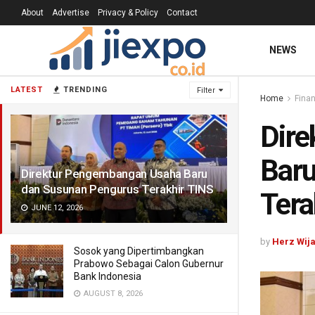
About
Advertise
Privacy & Policy
Contact
NEWS
LATEST
TRENDING
Filter
Home
Finan
Dir
Baru
Direktur Pengembangan Usaha Baru
dan Susunan Pengurus Terakhir TINS
Tera
JUNE 12, 2026
by
Herz Wij
Sosok yang Dipertimbangkan
Prabowo Sebagai Calon Gubernur
Bank Indonesia
AUGUST 8, 2026