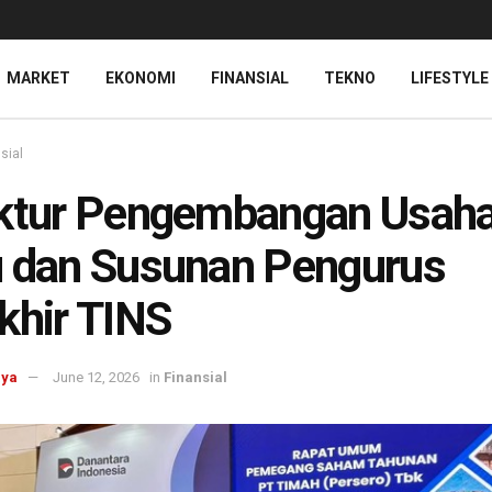
MARKET
EKONOMI
FINANSIAL
TEKNO
LIFESTYLE
sial
ektur Pengembangan Usah
 dan Susunan Pengurus
khir TINS
aya
June 12, 2026
in
Finansial