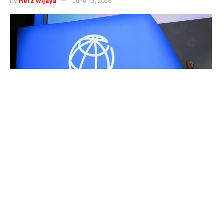
by
Herz Wijaya
June 13, 2026
491
SHARES
Bank Dunia telah mengeluarkan laporan yang
menunjukkan dampak signifikan dari keputusan Morgan
Stanley Capital International (MSCI) yang membekukan
sejumlah saham Indonesia dalam indeks pasar yang
lebih luas. Keputusan ini memicu arus dana keluar yang