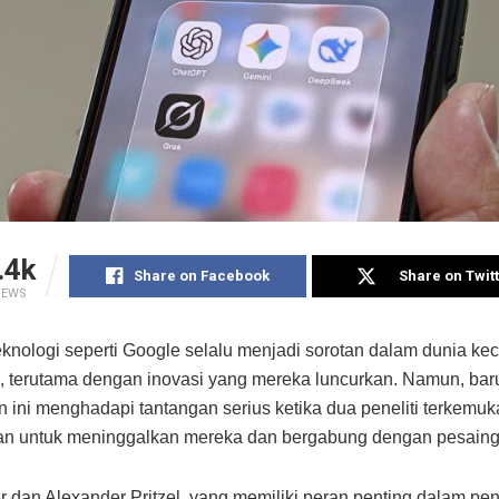
.4k
Share on Facebook
Share on Twit
IEWS
knologi seperti Google selalu menjadi sorotan dalam dunia ke
), terutama dengan inovasi yang mereka luncurkan. Namun, baru
 ini menghadapi tantangan serius ketika dua peneliti terkemuk
n untuk meninggalkan mereka dan bergabung dengan pesaing
r dan Alexander Pritzel, yang memiliki peran penting dalam 