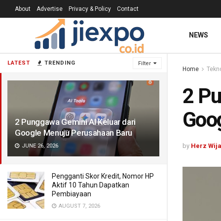
About
Advertise
Privacy & Policy
Contact
NEWS
LATEST
TRENDING
Filter
Home
Tekn
2 Pu
Goog
2 Punggawa Gemini AI Keluar dari
Google Menuju Perusahaan Baru
by
Herz Wij
JUNE 26, 2026
Pengganti Skor Kredit, Nomor HP
Aktif 10 Tahun Dapatkan
Pembiayaan
AUGUST 7, 2026