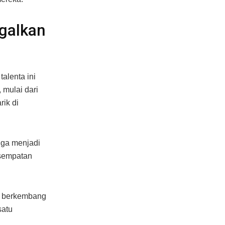
galkan
alenta ini
 mulai dari
ik di
juga menjadi
esempatan
i berkembang
satu