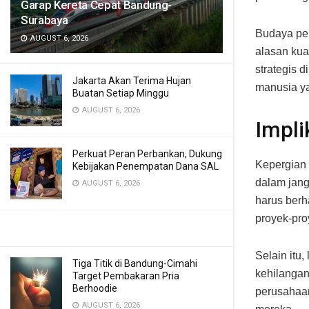
Garap Kereta Cepat Bandung-
Surabaya
Budaya per
AUGUST 6, 2026
alasan kua
strategis 
Jakarta Akan Terima Hujan
manusia ya
Buatan Setiap Minggu
AUGUST 6, 2026
Impli
Perkuat Peran Perbankan, Dukung
Kepergian 
Kebijakan Penempatan Dana SAL
dalam jang
AUGUST 6, 2026
harus ber
proyek-pro
Selain itu,
Tiga Titik di Bandung-Cimahi
kehilangan
Target Pembakaran Pria
Berhoodie
perusahaan
AUGUST 6, 2026