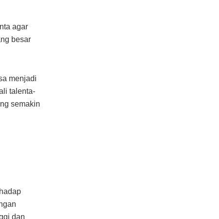
nta agar
ang besar
sa menjadi
i talenta-
yang semakin
rhadap
engan
nggi dan