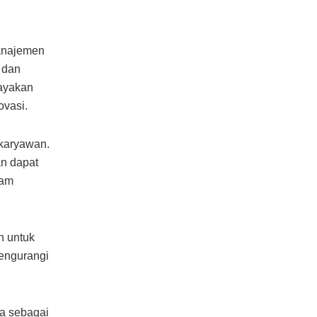
manajemen
 dan
dayakan
ovasi.
 karyawan.
n dapat
lam
n untuk
mengurangi
ka sebagai