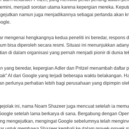
emini, menjadi sorotan utama karena kepergian mereka. Keputu
ejutkan namun juga menjadikannya sebagai pertanda akan kris
oogle.
ar mengenai hengkangnya kedua peneliti ini beredar, respons d
um bisa diperoleh secara resmi. Situasi ini menunjukkan adan
tian di dalam organisasi yang pernah menjadi pionir di dunia tek
an yang beredar, kepergian Adler dan Pritzel menambah daftar 
tak” AI dari Google yang terjadi beberapa waktu belakangan. Hal
 perlunya perhatian lebih bagi perusahaan yang dipimpin ol
gejolak ini, nama Noam Shazeer juga mencuat setelah ia memu
 Google setelah lama berkarya di sana. Bergabung dengan Ope
ang mengejutkan, mengingat Google sebelumnya telah menginv
sar untuk membawa Shazeer kembali ke dalam proyek-proyek m