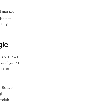
t menjadi
eputusan
r daya
gle
signifikan
tifnya, kini
batan
. Setiap
gi
roduk