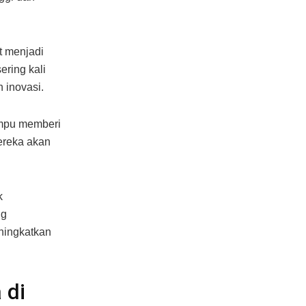
t menjadi
ering kali
n inovasi.
ampu memberi
mereka akan
k
ng
ningkatkan
 di