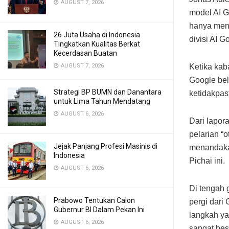
AUGUST 7, 2026
model AI G
hanya meng
26 Juta Usaha di Indonesia
divisi AI G
Tingkatkan Kualitas Berkat
Kecerdasan Buatan
AUGUST 7, 2026
Ketika kab
Google bel
Strategi BP BUMN dan Danantara
ketidakpas
untuk Lima Tahun Mendatang
AUGUST 6, 2026
Dari lapor
pelarian “o
Jejak Panjang Profesi Masinis di
menandakan
Indonesia
Pichai ini.
AUGUST 6, 2026
Di tengah 
Prabowo Tentukan Calon
pergi dari
Gubernur BI Dalam Pekan Ini
langkah y
AUGUST 6, 2026
sangat be