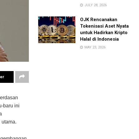
JULY 28, 2026
OJK Rencanakan
Tokenisasi Aset Nyata
untuk Hadirkan Kripto
Halal di Indonesia
MAY 23, 2026
ter
cerdasan
-baru ini
a
 utama.
pengembangan