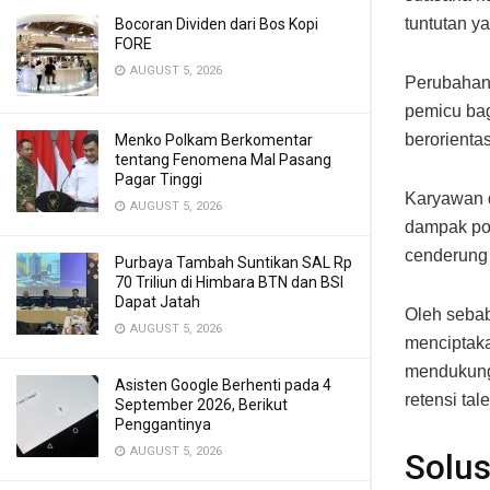
tuntutan y
Bocoran Dividen dari Bos Kopi
FORE
AUGUST 5, 2026
Perubahan 
pemicu bag
berorientas
Menko Polkam Berkomentar
tentang Fenomena Mal Pasang
Pagar Tinggi
Karyawan d
AUGUST 5, 2026
dampak pos
cenderung 
Purbaya Tambah Suntikan SAL Rp
70 Triliun di Himbara BTN dan BSI
Dapat Jatah
Oleh sebab
AUGUST 5, 2026
menciptaka
mendukung
Asisten Google Berhenti pada 4
retensi tale
September 2026, Berikut
Penggantinya
AUGUST 5, 2026
Solus