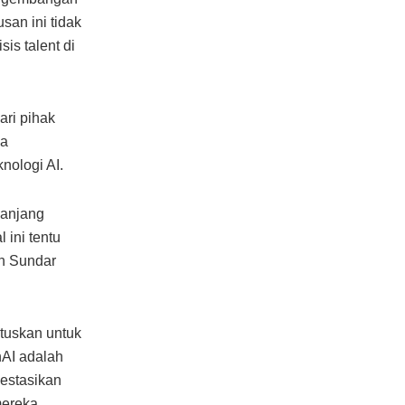
san ini tidak
is talent di
ari pihak
ya
nologi AI.
panjang
 ini tentu
eh Sundar
tuskan untuk
nAI adalah
estasikan
ereka.