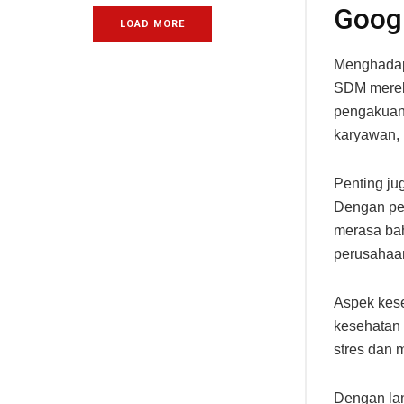
Goog
LOAD MORE
Menghadap
SDM merek
pengakuan 
karyawan, 
Penting ju
Dengan pel
merasa bah
perusahaa
Aspek kese
kesehatan 
stres dan 
Dengan lan