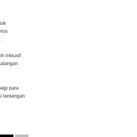
tuk
erus
.
 inklusif
kalangan
bagi para
i tantangan