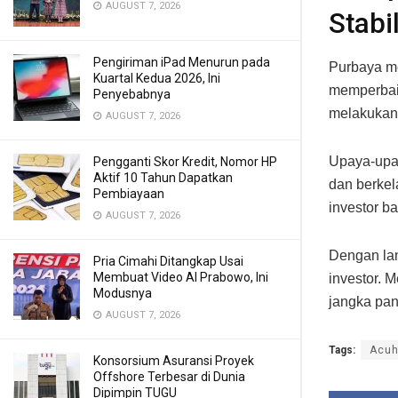
AUGUST 7, 2026
Stabi
Pengiriman iPad Menurun pada
Purbaya me
Kuartal Kedua 2026, Ini
memperbaik
Penyebabnya
melakukan 
AUGUST 7, 2026
Upaya-upay
Pengganti Skor Kredit, Nomor HP
Aktif 10 Tahun Dapatkan
dan berkel
Pembiayaan
investor b
AUGUST 7, 2026
Dengan lan
Pria Cimahi Ditangkap Usai
Membuat Video AI Prabowo, Ini
investor. 
Modusnya
jangka pan
AUGUST 7, 2026
Tags:
Acu
Konsorsium Asuransi Proyek
Offshore Terbesar di Dunia
Dipimpin TUGU