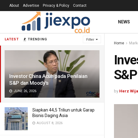
About
Advertise
Privacy & Policy
Contact
NEWS
LATEST
TRENDING
Filter
Home
Mark
Inve
S&P
Investor China Acuh pada Penilaian
S&P dan Moody’s
by
Herz Wij
JUNE 26, 2026
Siapkan 44,5 Triliun untuk Garap
Bisnis Daging Asia
AUGUST 8, 2026