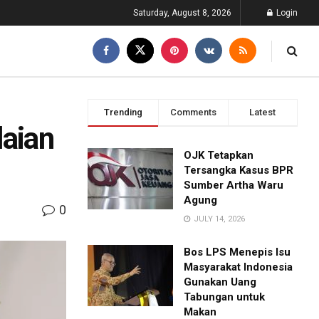
Saturday, August 8, 2026
Login
Trending
Comments
Latest
laian
OJK Tetapkan
Tersangka Kasus BPR
Sumber Artha Waru
Agung
0
JULY 14, 2026
Bos LPS Menepis Isu
Masyarakat Indonesia
Gunakan Uang
Tabungan untuk
Makan