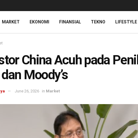
MARKET
EKONOMI
FINANSIAL
TEKNO
LIFESTYLE
et
stor China Acuh pada Peni
 dan Moody’s
aya
June 26, 2026
in
Market