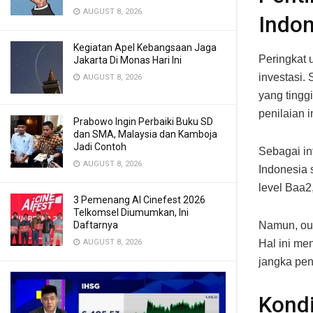
AUGUST 8, 2026
Indon
Kegiatan Apel Kebangsaan Jaga
Peringkat 
Jakarta Di Monas Hari Ini
investasi.
AUGUST 8, 2026
yang tingg
penilaian in
Prabowo Ingin Perbaiki Buku SD
dan SMA, Malaysia dan Kamboja
Jadi Contoh
Sebagai in
AUGUST 8, 2026
Indonesia 
level Baa2,
3 Pemenang AI Cinefest 2026
Telkomsel Diumumkan, Ini
Daftarnya
Namun, out
AUGUST 8, 2026
Hal ini me
jangka pen
Kond