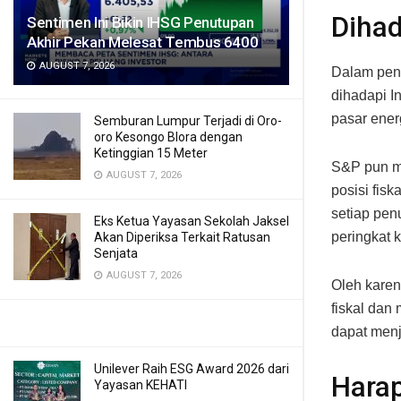
Dihad
Sentimen Ini Bikin IHSG Penutupan
Akhir Pekan Melesat Tembus 6400
AUGUST 7, 2026
Dalam peni
dihadapi I
pasar energ
Semburan Lumpur Terjadi di Oro-
oro Kesongo Blora dengan
Ketinggian 15 Meter
S&P pun m
AUGUST 7, 2026
posisi fis
setiap pen
Eks Ketua Yayasan Sekolah Jaksel
peringkat k
Akan Diperiksa Terkait Ratusan
Senjata
AUGUST 7, 2026
Oleh karen
fiskal dan
dapat men
Unilever Raih ESG Award 2026 dari
Hara
Yayasan KEHATI