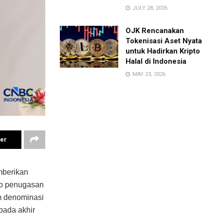
JULY 28, 2026
OJK Rencanakan
Tokenisasi Aset Nyata
untuk Hadirkan Kripto
Halal di Indonesia
MAY 23, 2026
ter
mberikan
kup penugasan
m denominasi
pada akhir