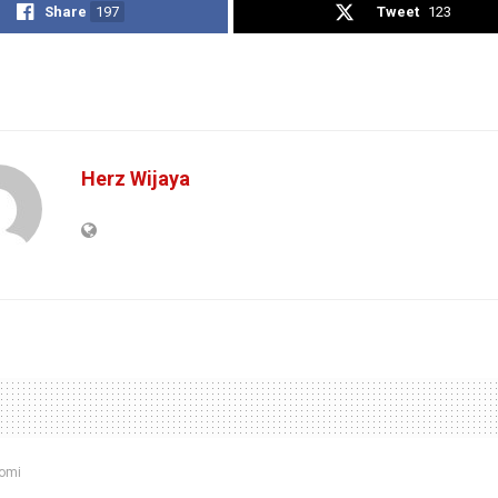
Share
197
Tweet
123
Herz Wijaya
omi