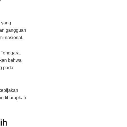
n yang
 dan gangguan
mi nasional.
 Tenggara,
ukkan bahwa
ng pada
 kebijakan
ni diharapkan
ih