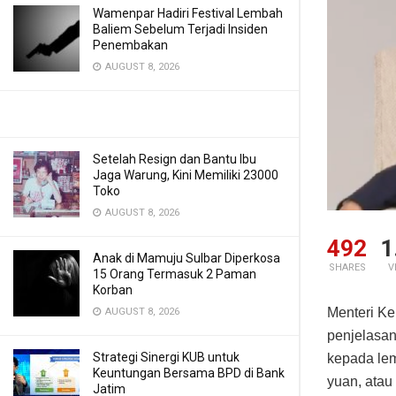
Wamenpar Hadiri Festival Lembah
Baliem Sebelum Terjadi Insiden
Penembakan
AUGUST 8, 2026
Setelah Resign dan Bantu Ibu
Jaga Warung, Kini Memiliki 23000
Toko
AUGUST 8, 2026
492
1
Anak di Mamuju Sulbar Diperkosa
SHARES
V
15 Orang Termasuk 2 Paman
Korban
Menteri Ke
AUGUST 8, 2026
penjelasan
Strategi Sinergi KUB untuk
kepada lem
Keuntungan Bersama BPD di Bank
yuan, atau
Jatim