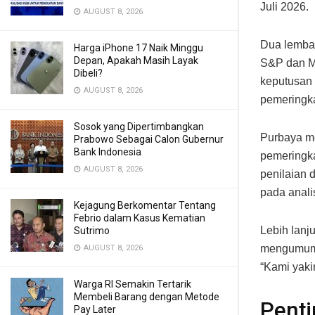
Juli 2026.
AUGUST 8, 2026
Dua lembag
Harga iPhone 17 Naik Minggu
Depan, Apakah Masih Layak
S&P dan M
Dibeli?
keputusan 
AUGUST 8, 2026
pemeringka
Sosok yang Dipertimbangkan
Purbaya m
Prabowo Sebagai Calon Gubernur
Bank Indonesia
pemeringka
AUGUST 8, 2026
penilaian 
pada anali
Kejagung Berkomentar Tentang
Febrio dalam Kasus Kematian
Lebih lanj
Sutrimo
mengumumk
AUGUST 8, 2026
“Kami yaki
Warga RI Semakin Tertarik
Membeli Barang dengan Metode
Penti
Pay Later