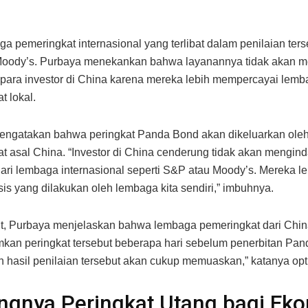
a pemeringkat internasional yang terlibat dalam penilaian ter
oody’s. Purbaya menekankan bahwa layanannya tidak akan 
para investor di China karena mereka lebih mempercayai lem
t lokal.
engatakan bahwa peringkat Panda Bond akan dikeluarkan ole
t asal China. “Investor di China cenderung tidak akan mengin
dari lembaga internasional seperti S&P atau Moody’s. Mereka l
sis yang dilakukan oleh lembaga kita sendiri,” imbuhnya.
ut, Purbaya menjelaskan bahwa lembaga pemeringkat dari Chi
an peringkat tersebut beberapa hari sebelum penerbitan Pan
n hasil penilaian tersebut akan cukup memuaskan,” katanya opt
ngnya Peringkat Utang bagi Ek