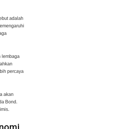
sebut adalah
memengaruhi
baga
h lembaga
dahkan
ebih percaya
na akan
da Bond.
imis.
onomi