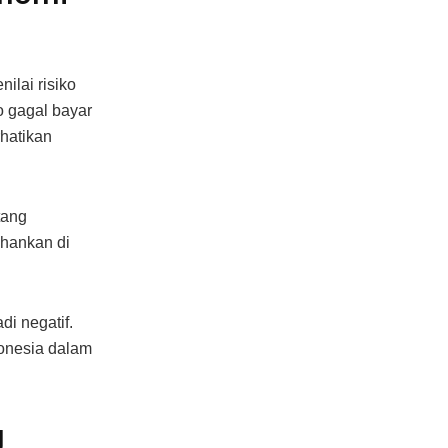
ilai risiko
o gagal bayar
rhatikan
tang
ahankan di
i negatif.
donesia dalam
g