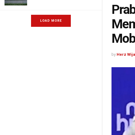
Prab
Memi
LOAD MORE
Mobi
by
Herz Wij