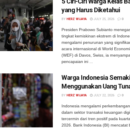
5 Ciri-Ciri Warga Kelas 
yang Harus Diketahui
BY
HERZ WIJAYA
JULY 25, 2026
0
Presiden Prabowo Subianto menega
tingkat kemiskinan ekstrem di Indone
mengalami penurunan yang signifika
acara internasional di World Econom
(WEF) di Davos, Swiss, ia menyamp
pencapaian ini ...
Warga Indonesia Semaki
Menggunakan Uang Tuna
BY
HERZ WIJAYA
JULY 22, 2026
0
Indonesia mengalami perkembangan 
dalam sektor transaksi keuangan digi
tercermin dari tren positif pada kuarta
2026. Bank Indonesia (BI) mencatat