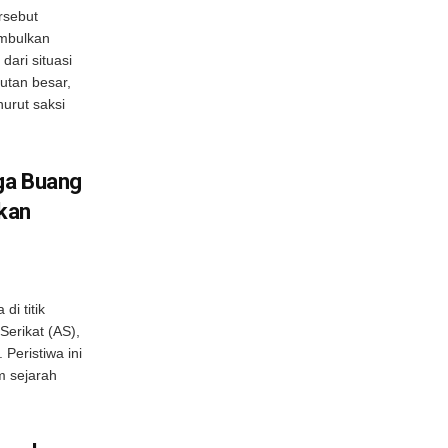
rsebut
mbulkan
dari situasi
utan besar,
urut saksi
ga Buang
kan
di titik
Serikat (AS),
eristiwa ini
 sejarah