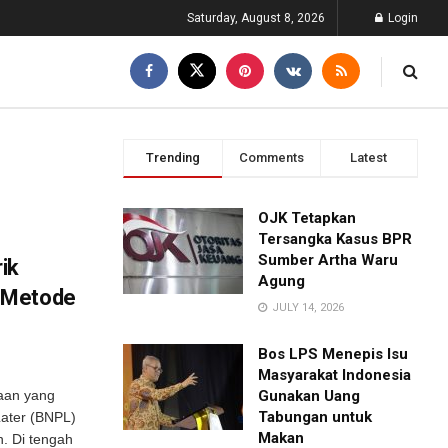
Saturday, August 8, 2026
Login
Trending
Comments
Latest
OJK Tetapkan
Tersangka Kasus BPR
Sumber Artha Waru
ik
Agung
 Metode
JULY 14, 2026
Bos LPS Menepis Isu
Masyarakat Indonesia
aan yang
Gunakan Uang
Tabungan untuk
Later (BNPL)
Makan
n. Di tengah