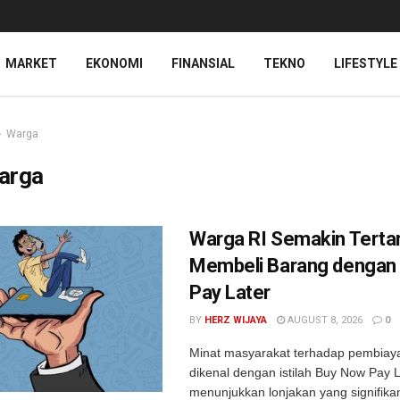
MARKET
EKONOMI
FINANSIAL
TEKNO
LIFESTYLE
Warga
arga
Warga RI Semakin Tertar
Membeli Barang dengan
Pay Later
BY
HERZ WIJAYA
AUGUST 8, 2026
0
Minat masyarakat terhadap pembiay
dikenal dengan istilah Buy Now Pay 
menunjukkan lonjakan yang signifika