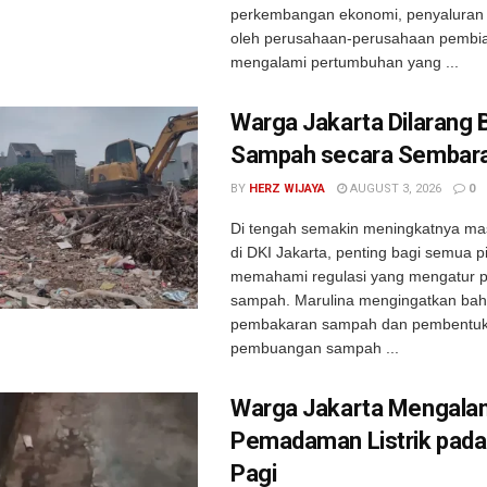
perkembangan ekonomi, penyaluran f
oleh perusahaan-perusahaan pembi
mengalami pertumbuhan yang ...
Warga Jakarta Dilarang 
Sampah secara Sembar
BY
HERZ WIJAYA
AUGUST 3, 2026
0
Di tengah semakin meningkatnya m
di DKI Jakarta, penting bagi semua p
memahami regulasi yang mengatur p
sampah. Marulina mengingatkan ba
pembakaran sampah dan pembentuk
pembuangan sampah ...
Warga Jakarta Mengala
Pemadaman Listrik pada
Pagi