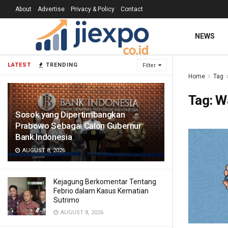
About
Advertise
Privacy & Policy
Contact
NEWS
LATEST
TRENDING
Filter
Home
Tag
Tag:
W
Sosok yang Dipertimbangkan
Prabowo Sebagai Calon Gubernur
Bank Indonesia
AUGUST 8, 2026
Kejagung Berkomentar Tentang
Febrio dalam Kasus Kematian
Sutrimo
AUGUST 8, 2026