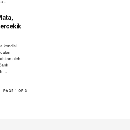
a ...
Mata,
Tercekik
 kondisi
a dalam
babkan oleh
 Bank
 ...
PAGE 1 OF 3