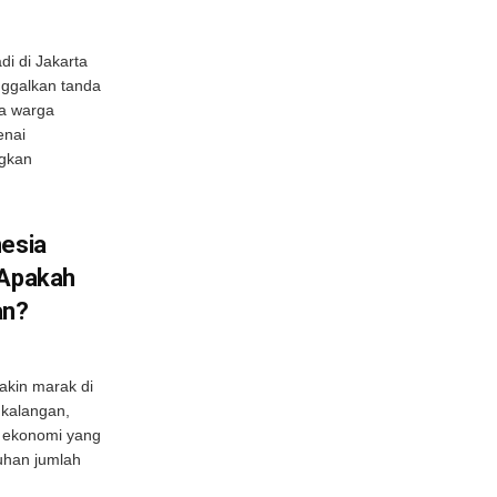
di di Jakarta
nggalkan tanda
pa warga
enai
ngkan
nesia
 Apakah
an?
makin marak di
kalangan,
i ekonomi yang
uhan jumlah