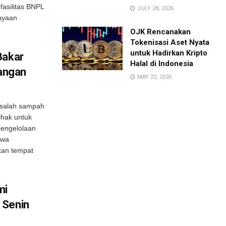
asilitas BNPL
JULY 28, 2026
ayaan
OJK Rencanakan
Tokenisasi Aset Nyata
untuk Hadirkan Kripto
Bakar
Halal di Indonesia
angan
MAY 23, 2026
asalah sampah
ihak untuk
engelolaan
hwa
an tempat
mi
 Senin