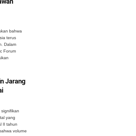
Bawah
skan bahwa
sia terus
n. Dalam
ic Forum
aikan
n Jarang
i
signifikan
tal yang
l II tahun
 bahwa volume