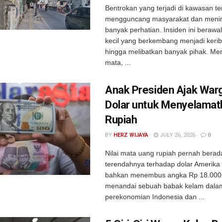
Bentrokan yang terjadi di kawasan te
mengguncang masyarakat dan meni
banyak perhatian. Insiden ini berawal 
kecil yang berkembang menjadi kerib
hingga melibatkan banyak pihak. Men
mata, ...
Anak Presiden Ajak War
Dolar untuk Menyelamat
Rupiah
BY
HERZ WIJAYA
JULY 26, 2026
0
Nilai mata uang rupiah pernah berada 
terendahnya terhadap dolar Amerika 
bahkan menembus angka Rp 18.000. P
menandai sebuah babak kelam dalam
perekonomian Indonesia dan ...