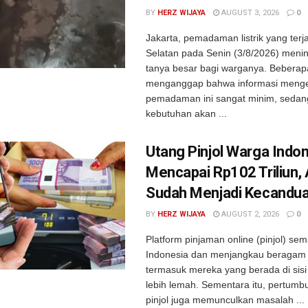
BY
HERZ WIJAYA
AUGUST 3, 2026
0
Jakarta, pemadaman listrik yang terja
Selatan pada Senin (3/8/2026) meni
tanya besar bagi warganya. Bebera
menganggap bahwa informasi meng
pemadaman ini sangat minim, seda
kebutuhan akan ...
Utang Pinjol Warga Indo
Mencapai Rp102 Triliun,
Sudah Menjadi Kecandu
BY
HERZ WIJAYA
AUGUST 2, 2026
0
Platform pinjaman online (pinjol) se
Indonesia dan menjangkau beragam 
termasuk mereka yang berada di sis
lebih lemah. Sementara itu, pertumb
pinjol juga memunculkan masalah ...