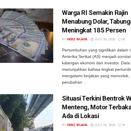
Warga RI Semakin Rajin
Menabung Dolar, Tabung
Meningkat 185 Persen
BY
HERZ WIJAYA
JULY 30, 2026
0
Pertumbuhan yang signifikan dalam r
Amerika Serikat (AS) menjadi sorota
kalangan ekonom dan investor. Data 
menunjukkan bahwa tingkat pertumbu
mengalami lonjakan yang mencolok
perubahan ...
Situasi Terkini Bentrok W
Menteng, Motor Terbaka
Ada di Lokasi
BY
HERZ WIJAYA
JULY 26, 2026
0