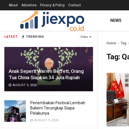
About
Advertise
Privacy & Policy
Contact
NEWS
LATEST
TRENDING
Filter
Home
Tag
Tag:
Q
Anak Seperti Warren Buffett, Orang
Tua China Siapkan 34 Juta Rupiah
AUGUST 9, 2026
Penembakan Festival Lembah
Baliem Terungkap Siapa
Pelakunya
AUGUST 9, 2026