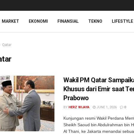
MARKET
EKONOMI
FINANSIAL
TEKNO
LIFESTYLE
Qatar
atar
Wakil PM Qatar Sampaik
Khusus dari Emir saat T
Prabowo
BY
HERZ WIJAYA
JUNE 1, 2026
0
Kunjungan resmi Wakil Perdana Ment
Sheikh Saoud bin Abdulrahman bin Ha
Al Thani, ke Jakarta menandai seb