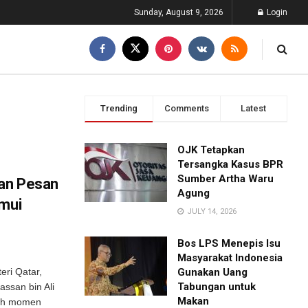
Sunday, August 9, 2026
Login
Trending
Comments
Latest
OJK Tetapkan
Tersangka Kasus BPR
Sumber Artha Waru
an Pesan
Agung
emui
JULY 14, 2026
Bos LPS Menepis Isu
Masyarakat Indonesia
eri Qatar,
Gunakan Uang
Tabungan untuk
ssan bin Ali
Makan
uah momen