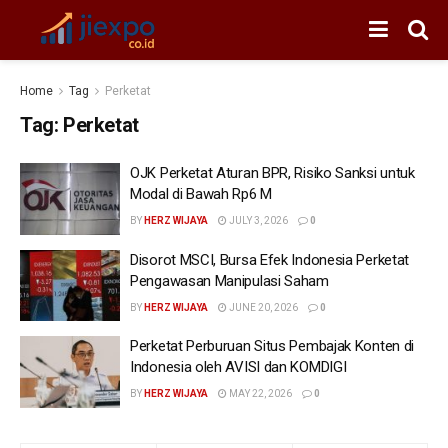
Home
Tag
Perketat
Tag:
Perketat
OJK Perketat Aturan BPR, Risiko Sanksi untuk
Modal di Bawah Rp6 M
BY
HERZ WIJAYA
JULY 3, 2026
0
Disorot MSCI, Bursa Efek Indonesia Perketat
Pengawasan Manipulasi Saham
BY
HERZ WIJAYA
JUNE 20, 2026
0
Perketat Perburuan Situs Pembajak Konten di
Indonesia oleh AVISI dan KOMDIGI
BY
HERZ WIJAYA
MAY 22, 2026
0