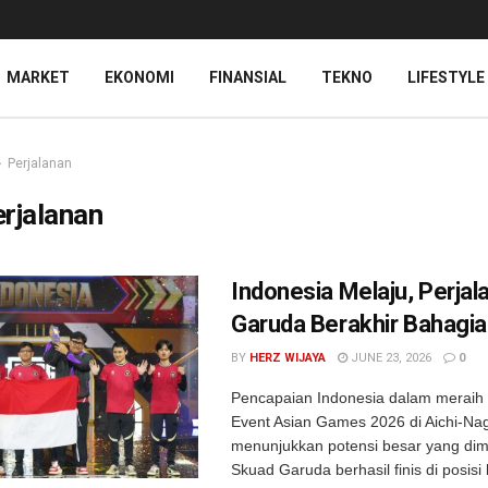
MARKET
EKONOMI
FINANSIAL
TEKNO
LIFESTYLE
Perjalanan
rjalanan
Indonesia Melaju, Perjala
Garuda Berakhir Bahagia
BY
HERZ WIJAYA
JUNE 23, 2026
0
Pencapaian Indonesia dalam meraih t
Event Asian Games 2026 di Aichi-Na
menunjukkan potensi besar yang dimil
Skuad Garuda berhasil finis di posisi