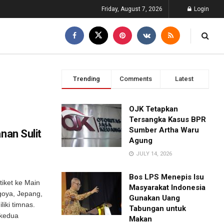
Friday, August 7, 2026
Login
Trending
Comments
Latest
OJK Tetapkan
Tersangka Kasus BPR
Sumber Artha Waru
nan Sulit
Agung
JULY 14, 2026
Bos LPS Menepis Isu
iket ke Main
Masyarakat Indonesia
goya, Jepang,
Gunakan Uang
iki timnas.
Tabungan untuk
 kedua
Makan