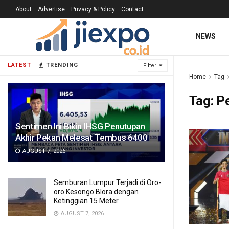
About
Advertise
Privacy & Policy
Contact
NEWS
LATEST
TRENDING
Filter
Home
Tag
Tag:
Pe
Sentimen Ini Bikin IHSG Penutupan
Akhir Pekan Melesat Tembus 6400
AUGUST 7, 2026
Semburan Lumpur Terjadi di Oro-
oro Kesongo Blora dengan
Ketinggian 15 Meter
AUGUST 7, 2026