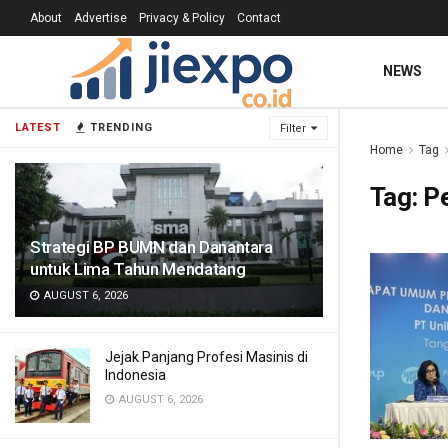
About
Advertise
Privacy & Policy
Contact
NEWS
LATEST
TRENDING
Filter
Home
Tag
Tag:
P
Strategi BP BUMN dan Danantara
untuk Lima Tahun Mendatang
AUGUST 6, 2026
Jejak Panjang Profesi Masinis di
Indonesia
AUGUST 6, 2026