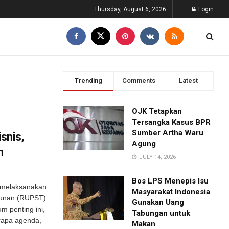
Thursday, August 6, 2026
Login
Trending
Comments
Latest
OJK Tetapkan
Tersangka Kasus BPR
Sumber Artha Waru
snis,
Agung
n
JULY 14, 2026
Bos LPS Menepis Isu
a melaksanakan
Masyarakat Indonesia
unan (RUPST)
Gunakan Uang
m penting ini,
Tabungan untuk
rapa agenda,
Makan