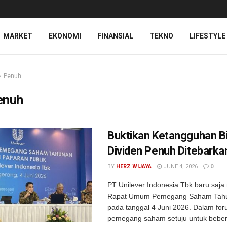
MARKET
EKONOMI
FINANSIAL
TEKNO
LIFESTYLE
Penuh
enuh
Buktikan Ketangguhan Bi
Dividen Penuh Ditebarka
BY
HERZ WIJAYA
JUNE 4, 2026
0
PT Unilever Indonesia Tbk baru saj
Rapat Umum Pemegang Saham Tah
pada tanggal 4 Juni 2026. Dalam foru
pemegang saham setuju untuk bebe