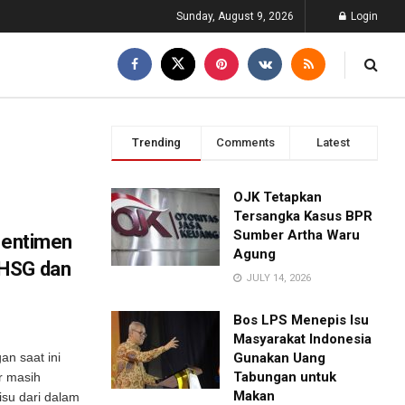
Sunday, August 9, 2026
Login
Trending
Comments
Latest
OJK Tetapkan
Tersangka Kasus BPR
Sumber Artha Waru
 Sentimen
Agung
IHSG dan
JULY 14, 2026
Bos LPS Menepis Isu
Masyarakat Indonesia
an saat ini
Gunakan Uang
Tabungan untuk
r masih
Makan
isu dari dalam