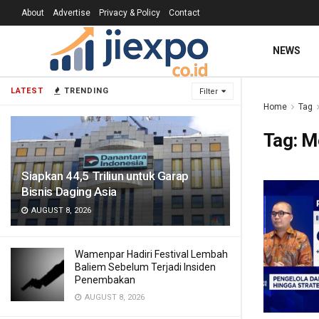
About
Advertise
Privacy & Policy
Contact
NEWS
LATEST
TRENDING
Filter
Home
Tag
Tag:
M
Siapkan 44,5 Triliun untuk Garap
Bisnis Daging Asia
AUGUST 8, 2026
Wamenpar Hadiri Festival Lembah
Baliem Sebelum Terjadi Insiden
Penembakan
AUGUST 8, 2026