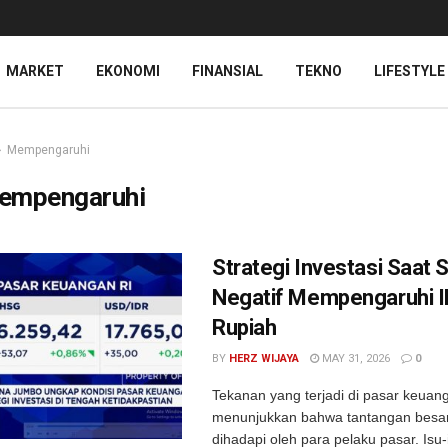
MARKET
EKONOMI
FINANSIAL
TEKNO
LIFESTYLE
Mempengaruhi
empengaruhi
Strategi Investasi Saat
Negatif Mempengaruhi 
Rupiah
BY
HERZ WIJAYA
MAY 31, 2026
0
Tekanan yang terjadi di pasar keuang
menunjukkan bahwa tantangan besa
dihadapi oleh para pelaku pasar. Isu-