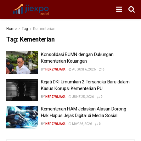
Home
Tag
Kementerian
Tag:
Kementerian
Konsolidasi BUMN dengan Dukungan
Kementerian Keuangan
BY
HERZ WIJAYA
AUGUST 6, 2026
0
Kejati DKI Umumkan 2 Tersangka Baru dalam
Kasus Korupsi Kementerian PU
BY
HERZ WIJAYA
JUNE 25, 2026
0
Kementerian HAM Jelaskan Alasan Dorong
Hak Hapus Jejak Digital di Media Sosial
BY
HERZ WIJAYA
MAY 26, 2026
0