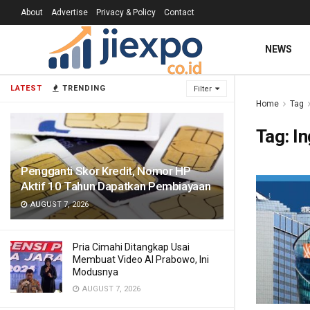
About
Advertise
Privacy & Policy
Contact
NEWS
LATEST
TRENDING
Filter
Home
Tag
Tag:
In
Pengganti Skor Kredit, Nomor HP
Aktif 10 Tahun Dapatkan Pembiayaan
AUGUST 7, 2026
Pria Cimahi Ditangkap Usai
Membuat Video AI Prabowo, Ini
Modusnya
AUGUST 7, 2026