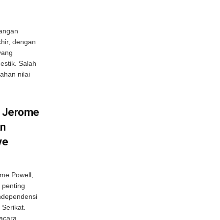
tangan
hir, dengan
yang
stik. Salah
ahan nilai
, Jerome
an
ve
me Powell,
 penting
ndependensi
Serikat.
 acara