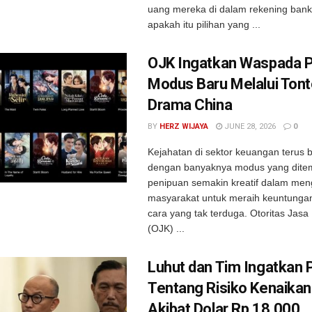
uang mereka di dalam rekening bank,
apakah itu pilihan yang ...
OJK Ingatkan Waspada 
Modus Baru Melalui Ton
Drama China
BY
HERZ WIJAYA
JUNE 28, 2026
0
Kejahatan di sektor keuangan terus
dengan banyaknya modus yang dite
penipuan semakin kreatif dalam men
masyarakat untuk meraih keuntunga
cara yang tak terduga. Otoritas Jas
(OJK) ...
Luhut dan Tim Ingatkan
Tentang Risiko Kenaikan
Akibat Dolar Rp 18.000