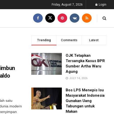
Friday, August 7, 2026
Login
Trending
Comments
Latest
OJK Tetapkan
Tersangka Kasus BPR
Sumber Artha Waru
Timbun
Agung
aldo
JULY 14, 2026
Bos LPS Menepis Isu
Masyarakat Indonesia
lah satu
Gunakan Uang
Tabungan untuk
 dunia modern
Makan
 menyimpan