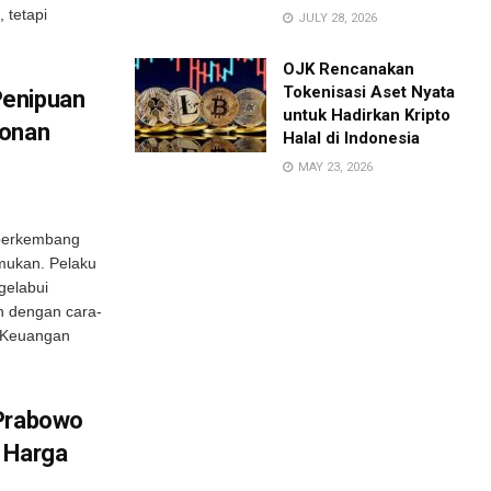
 tetapi
JULY 28, 2026
OJK Rencanakan
Tokenisasi Aset Nyata
Penipuan
untuk Hadirkan Kripto
tonan
Halal di Indonesia
MAY 23, 2026
 berkembang
mukan. Pelaku
gelabui
n dengan cara-
a Keuangan
 Prabowo
 Harga