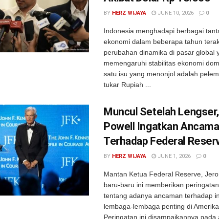
BY
HERZ WIJAYA
JUNE 10, 2026
0
Indonesia menghadapi berbagai tan
ekonomi dalam beberapa tahun terak
perubahan dinamika di pasar global 
memengaruhi stabilitas ekonomi dome
satu isu yang menonjol adalah pelem
tukar Rupiah ...
Muncul Setelah Lengser
Powell Ingatkan Ancam
Terhadap Federal Reser
BY
HERZ WIJAYA
JUNE 1, 2026
0
Mantan Ketua Federal Reserve, Jero
baru-baru ini memberikan peringatan
tentang adanya ancaman terhadap i
lembaga-lembaga penting di Amerika 
Peringatan ini disampaikannya pada