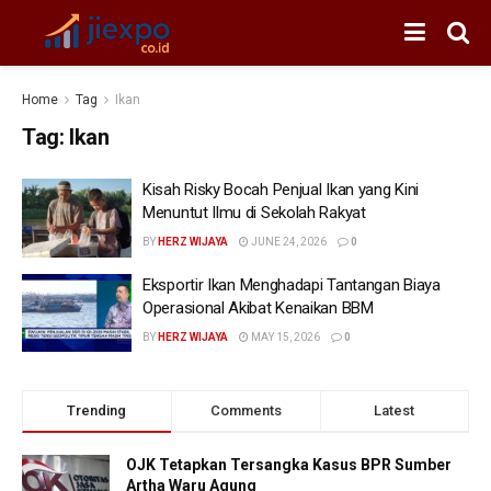
Home
Tag
Ikan
Tag:
Ikan
Kisah Risky Bocah Penjual Ikan yang Kini
Menuntut Ilmu di Sekolah Rakyat
BY
HERZ WIJAYA
JUNE 24, 2026
0
Eksportir Ikan Menghadapi Tantangan Biaya
Operasional Akibat Kenaikan BBM
BY
HERZ WIJAYA
MAY 15, 2026
0
Trending
Comments
Latest
OJK Tetapkan Tersangka Kasus BPR Sumber
Artha Waru Agung