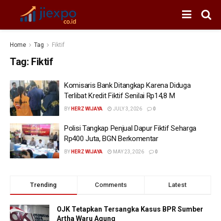
Home
Tag
Fiktif
Tag:
Fiktif
Komisaris Bank Ditangkap Karena Diduga
Terlibat Kredit Fiktif Senilai Rp14,8 M
BY
HERZ WIJAYA
JULY 3, 2026
0
Polisi Tangkap Penjual Dapur Fiktif Seharga
Rp400 Juta, BGN Berkomentar
BY
HERZ WIJAYA
MAY 23, 2026
0
Trending
Comments
Latest
OJK Tetapkan Tersangka Kasus BPR Sumber
Artha Waru Agung