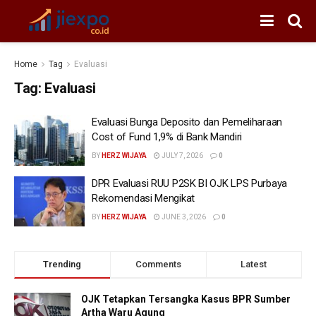
Home
Tag
Evaluasi
Tag:
Evaluasi
Evaluasi Bunga Deposito dan Pemeliharaan
Cost of Fund 1,9% di Bank Mandiri
BY
HERZ WIJAYA
JULY 7, 2026
0
DPR Evaluasi RUU P2SK BI OJK LPS Purbaya
Rekomendasi Mengikat
BY
HERZ WIJAYA
JUNE 3, 2026
0
Trending
Comments
Latest
OJK Tetapkan Tersangka Kasus BPR Sumber
Artha Waru Agung