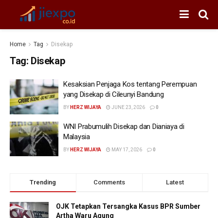
Home
Tag
Disekap
Tag:
Disekap
Kesaksian Penjaga Kos tentang Perempuan
yang Disekap di Cileunyi Bandung
BY
HERZ WIJAYA
JUNE 23, 2026
0
WNI Prabumulih Disekap dan Dianiaya di
Malaysia
BY
HERZ WIJAYA
MAY 17, 2026
0
Trending
Comments
Latest
OJK Tetapkan Tersangka Kasus BPR Sumber
Artha Waru Agung