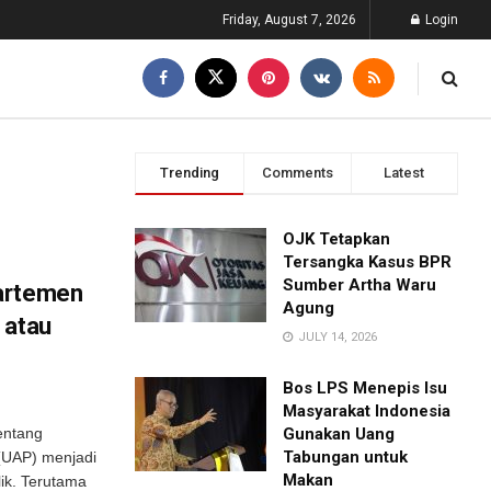
Friday, August 7, 2026
Login
Trending
Comments
Latest
OJK Tetapkan
Tersangka Kasus BPR
Sumber Artha Waru
partemen
Agung
 atau
JULY 14, 2026
Bos LPS Menepis Isu
Masyarakat Indonesia
entang
Gunakan Uang
Tabungan untuk
 (UAP) menjadi
Makan
ik. Terutama