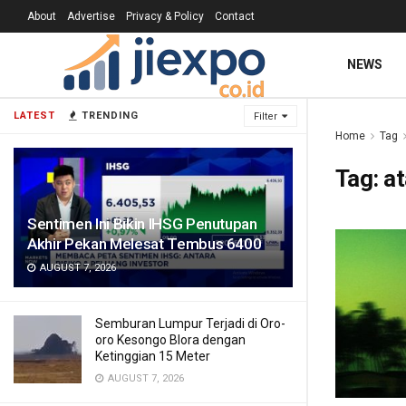
About
Advertise
Privacy & Policy
Contact
NEWS
LATEST
TRENDING
Filter
Home
Tag
Tag:
a
Sentimen Ini Bikin IHSG Penutupan
Akhir Pekan Melesat Tembus 6400
AUGUST 7, 2026
Semburan Lumpur Terjadi di Oro-
oro Kesongo Blora dengan
Ketinggian 15 Meter
AUGUST 7, 2026