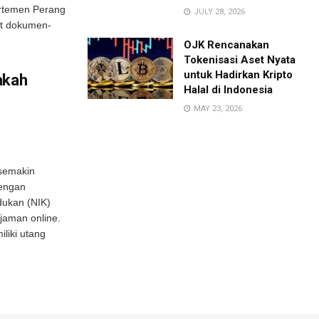
artemen Perang
JULY 28, 2026
at dokumen-
OJK Rencanakan
Tokenisasi Aset Nyata
untuk Hadirkan Kripto
akah
Halal di Indonesia
MAY 23, 2026
 semakin
dengan
ukan (NIK)
jaman online.
iliki utang