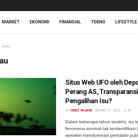
MARKET
EKONOMI
FINANSIAL
TEKNO
LIFESTYLE
atau
tau
Situs Web UFO oleh De
Perang AS, Transparansi
Pengalihan Isu?
BY
HERZ WIJAYA
MAY 11, 2026
0
Dalam beberapa tahun terakhir, isu t
fenomena anomali tak teridentifikasi
semakin mendominasi perhatian publ