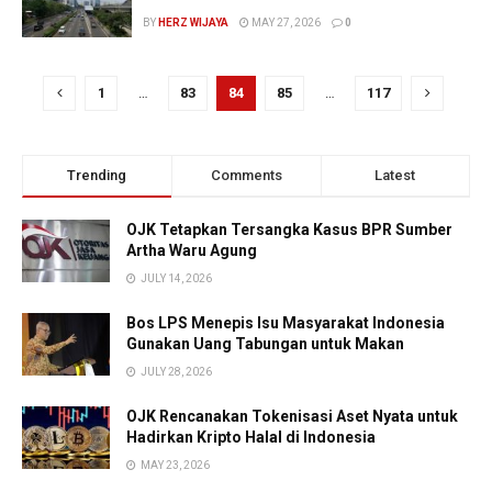
BY
HERZ WIJAYA
MAY 27, 2026
0
1
…
83
84
85
…
117
Trending
Comments
Latest
OJK Tetapkan Tersangka Kasus BPR Sumber
Artha Waru Agung
JULY 14, 2026
Bos LPS Menepis Isu Masyarakat Indonesia
Gunakan Uang Tabungan untuk Makan
JULY 28, 2026
OJK Rencanakan Tokenisasi Aset Nyata untuk
Hadirkan Kripto Halal di Indonesia
MAY 23, 2026