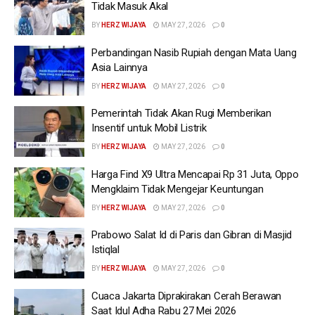
Tidak Masuk Akal
BY
HERZ WIJAYA
MAY 27, 2026
0
Perbandingan Nasib Rupiah dengan Mata Uang
Asia Lainnya
BY
HERZ WIJAYA
MAY 27, 2026
0
Pemerintah Tidak Akan Rugi Memberikan
Insentif untuk Mobil Listrik
BY
HERZ WIJAYA
MAY 27, 2026
0
Harga Find X9 Ultra Mencapai Rp 31 Juta, Oppo
Mengklaim Tidak Mengejar Keuntungan
BY
HERZ WIJAYA
MAY 27, 2026
0
Prabowo Salat Id di Paris dan Gibran di Masjid
Istiqlal
BY
HERZ WIJAYA
MAY 27, 2026
0
Cuaca Jakarta Diprakirakan Cerah Berawan
Saat Idul Adha Rabu 27 Mei 2026