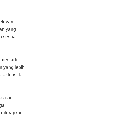
elevan.
akan yang
ih sesuai
 menjadi
n yang lebih
akteristik
as dan
uga
 diterapkan