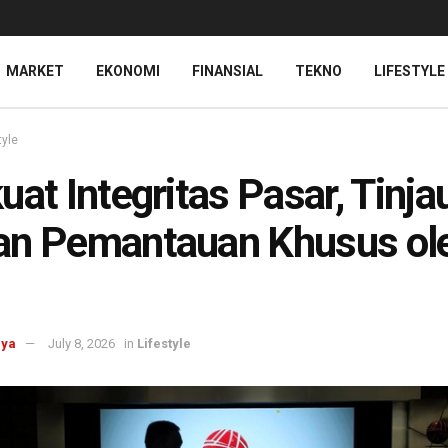
MARKET
EKONOMI
FINANSIAL
TEKNO
LIFESTYLE
tyle
uat Integritas Pasar, Tinja
an Pemantauan Khusus ol
aya
July 8, 2026
in
Lifestyle