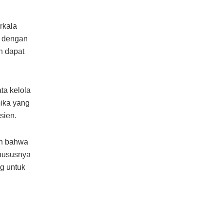
rkala
n dengan
n dapat
ta kelola
mika yang
sien.
an bahwa
khususnya
ng untuk