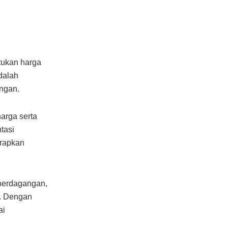
tukan harga
dalah
angan.
arga serta
tasi
rapkan
 perdagangan,
n. Dengan
ai