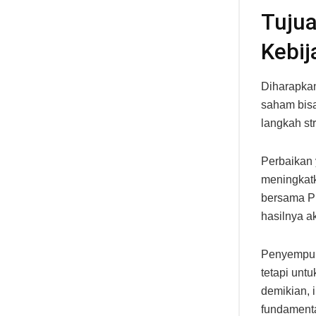
Tuju
Kebij
Diharapka
saham bisa
langkah st
Perbaikan 
meningkatk
bersama P
hasilnya a
Penyempurn
tetapi unt
demikian, 
fundament