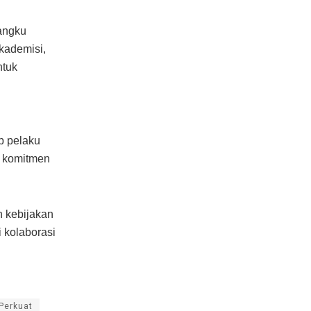
angku
kademisi,
ntuk
p pelaku
uk komitmen
 kebijakan
 kolaborasi
Perkuat