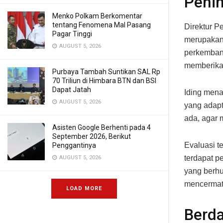
Peni
Menko Polkam Berkomentar
tentang Fenomena Mal Pasang
Direktur P
Pagar Tinggi
merupakan 
AUGUST 5, 2026
perkembang
memberikan
Purbaya Tambah Suntikan SAL Rp
70 Triliun di Himbara BTN dan BSI
Dapat Jatah
Iding mena
AUGUST 5, 2026
yang adapt
ada, agar 
Asisten Google Berhenti pada 4
September 2026, Berikut
Evaluasi 
Penggantinya
terdapat p
AUGUST 5, 2026
yang berhu
mencermati
LOAD MORE
Berda