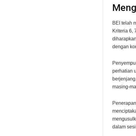
Meng
BEI telah 
Kriteria 6,
diharapkan
dengan kond
Penyempur
perhatian 
berjenjang
masing-ma
Penerapan 
menciptaka
mengusulka
dalam sesi 