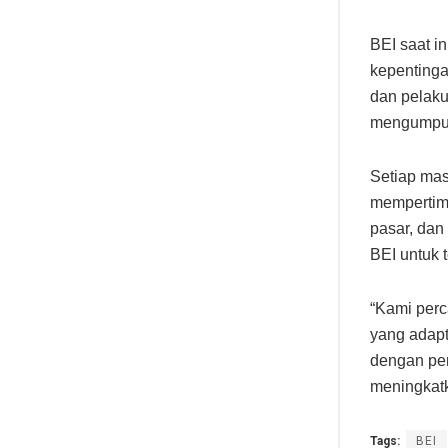
BEI saat 
kepentinga
dan pelaku
mengumpulk
Setiap mas
mempertimb
pasar, dan
BEI untuk 
“Kami perc
yang adapt
dengan pem
meningkatk
Tags:
BEI