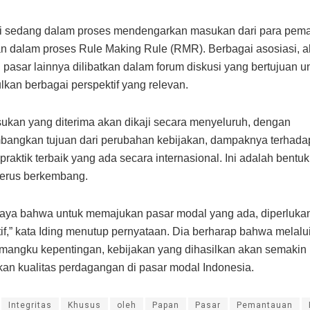
ini sedang dalam proses mendengarkan masukan dari para pem
n dalam proses Rule Making Rule (RMR). Berbagai asosiasi, a
 pasar lainnya dilibatkan dalam forum diskusi yang bertujuan u
an berbagai perspektif yang relevan.
ukan yang diterima akan dikaji secara menyeluruh, dengan
angkan tujuan dari perubahan kebijakan, dampaknya terhada
 praktik terbaik yang ada secara internasional. Ini adalah bent
terus berkembang.
aya bahwa untuk memajukan pasar modal yang ada, diperlukan
if,” kata Iding menutup pernyataan. Dia berharap bahwa melalui
angku kepentingan, kebijakan yang dihasilkan akan semakin
an kualitas perdagangan di pasar modal Indonesia.
Integritas
Khusus
oleh
Papan
Pasar
Pemantauan