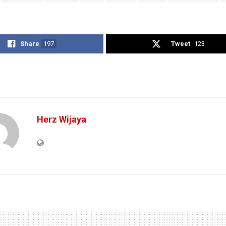
Share
197
Tweet
123
Herz Wijaya