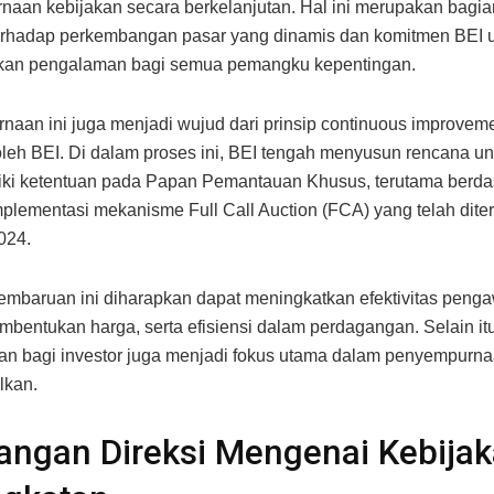
aan kebijakan secara berkelanjutan. Hal ini merupakan bagia
erhadap perkembangan pasar yang dinamis dan komitmen BEI 
kan pengalaman bagi semua pemangku kepentingan.
aan ini juga menjadi wujud dari prinsip continuous improvem
leh BEI. Di dalam proses ini, BEI tengah menyusun rencana un
ki ketentuan pada Papan Pemantauan Khusus, terutama berdas
mplementasi mekanisme Full Call Auction (FCA) yang telah dite
024.
mbaruan ini diharapkan dapat meningkatkan efektivitas peng
embentukan harga, serta efisiensi dalam perdagangan. Selain itu
an bagi investor juga menjadi fokus utama dalam penyempurna
lkan.
ngan Direksi Mengenai Kebija