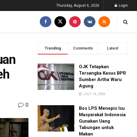
Thursday, August 6, 2026
Login
Trending
Comments
Latest
uan
OJK Tetapkan
eh
Tersangka Kasus BPR
Sumber Artha Waru
Agung
JULY 14, 2026
0
Bos LPS Menepis Isu
Masyarakat Indonesia
Gunakan Uang
Tabungan untuk
Makan