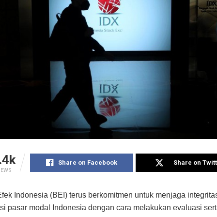
.4k
Share on Facebook
Share on Twit
IEWS
fek Indonesia (BEI) terus berkomitmen untuk menjaga integritas,
nsi pasar modal Indonesia dengan cara melakukan evaluasi ser