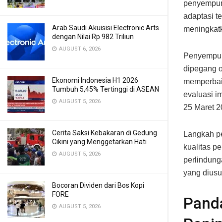
penyempurn
adaptasi t
Arab Saudi Akuisisi Electronic Arts
meningkat
dengan Nilai Rp 982 Triliun
AUGUST 6, 2026
Penyempurn
dipegang o
Ekonomi Indonesia H1 2026
memperbai
Tumbuh 5,45% Tertinggi di ASEAN
evaluasi i
AUGUST 5, 2026
25 Maret 2
Cerita Saksi Kebakaran di Gedung
Langkah pe
Cikini yang Menggetarkan Hati
kualitas p
AUGUST 5, 2026
perlindung
yang diusu
Bocoran Dividen dari Bos Kopi
FORE
Panda
AUGUST 5, 2026