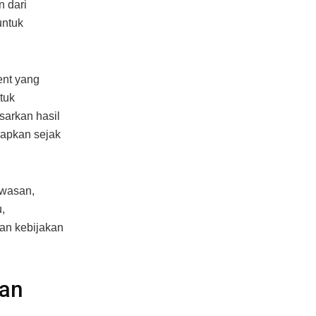
n dari
untuk
ent yang
tuk
arkan hasil
rapkan sejak
awasan,
,
an kebijakan
kan