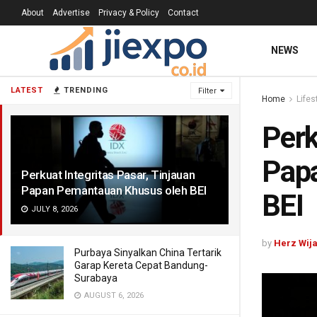
About
Advertise
Privacy & Policy
Contact
NEWS
LATEST
TRENDING
Filter
Home
Lifes
Perk
Pap
Perkuat Integritas Pasar, Tinjauan
Papan Pemantauan Khusus oleh BEI
BEI
JULY 8, 2026
by
Herz Wij
Purbaya Sinyalkan China Tertarik
Garap Kereta Cepat Bandung-
Surabaya
AUGUST 6, 2026