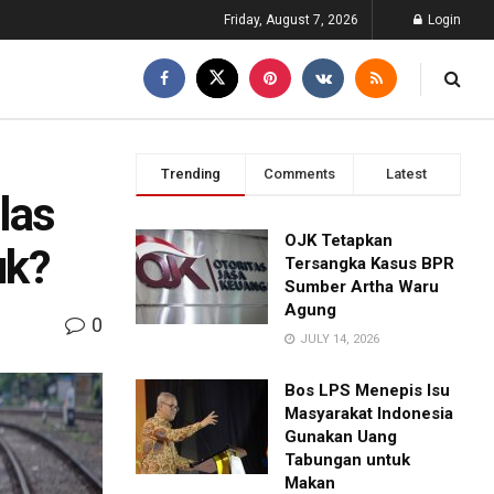
Friday, August 7, 2026
Login
Trending
Comments
Latest
las
OJK Tetapkan
uk?
Tersangka Kasus BPR
Sumber Artha Waru
Agung
0
JULY 14, 2026
Bos LPS Menepis Isu
Masyarakat Indonesia
Gunakan Uang
Tabungan untuk
Makan