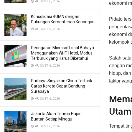
AUGUST 6, 2026
ekonomi m
Konsolidasi BUMN dengan
Pidato ter
Dukungan Kementerian Keuangan
pengentasa
AUGUST 6, 2026
ekonomi da
kelompok 
Peringatan Microsoft soal Bahaya
Menggunakan Wi-Fi Hotel, Modus
Salah sat
Terburuk yang Harus Diketahui
dengan mem
AUGUST 6, 2026
hidup, dan 
faktor yan
Purbaya Sinyalkan China Tertarik
Garap Kereta Cepat Bandung-
Surabaya
Memah
AUGUST 6, 2026
Utam
Jakarta Akan Terima Hujan
Buatan Setiap Minggu
Tempat tin
AUGUST 6, 2026