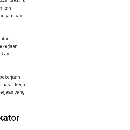
kan posisi di
erikan
kan jaminan
 atau
Pekerjaan
 akan
 pekerjaan
 pasar kerja.
kerjaan yang
kator