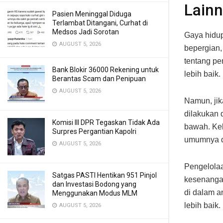
Lain
Pasien Meninggal Diduga
Terlambat Ditangani, Curhat di
Medsos Jadi Sorotan
Gaya hidup
AUGUST 5, 2026
bepergian,
tentang pe
Bank Blokir 36000 Rekening untuk
lebih baik.
Berantas Scam dan Penipuan
AUGUST 5, 2026
Namun, jik
dilakukan 
Komisi III DPR Tegaskan Tidak Ada
bawah. Ke
Surpres Pergantian Kapolri
umumnya di
AUGUST 5, 2026
Pengelola
Satgas PASTI Hentikan 951 Pinjol
kesenangan
dan Investasi Bodong yang
di dalam a
Menggunakan Modus MLM
lebih baik.
AUGUST 5, 2026