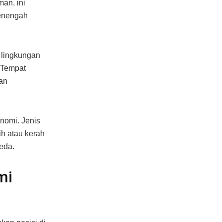
an, ini
menengah
 lingkungan
. Tempat
dan
nomi. Jenis
ih atau kerah
eda.
mi