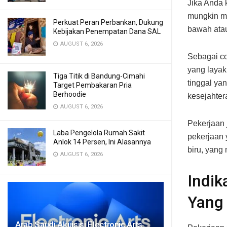
Jika Anda 
mungkin m
Perkuat Peran Perbankan, Dukung
bawah ata
Kebijakan Penempatan Dana SAL
AUGUST 6, 2026
Sebagai co
yang layak
Tiga Titik di Bandung-Cimahi
tinggal ya
Target Pembakaran Pria
Berhoodie
kesejahtera
AUGUST 6, 2026
Pekerjaan 
Laba Pengelola Rumah Sakit
pekerjaan 
Anlok 14 Persen, Ini Alasannya
biru, yang
AUGUST 6, 2026
Indik
Yang 
Arab Saudi Akuisisi Electronic Arts