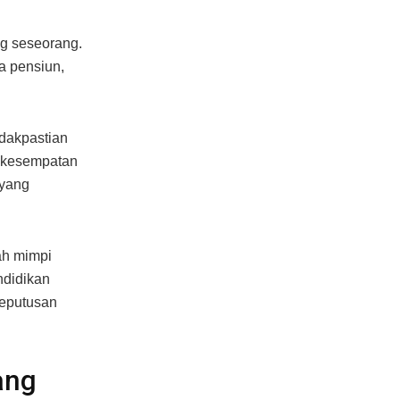
g seseorang.
a pensiun,
idakpastian
i kesempatan
 yang
ah mimpi
ndidikan
keputusan
ang