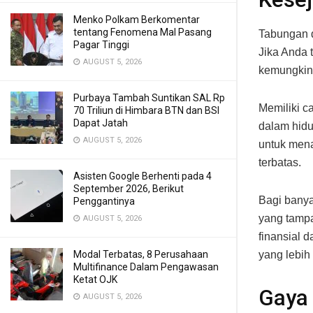
Menko Polkam Berkomentar
tentang Fenomena Mal Pasang
Tabungan d
Pagar Tinggi
Jika Anda 
AUGUST 5, 2026
kemungkin
Purbaya Tambah Suntikan SAL Rp
Memiliki c
70 Triliun di Himbara BTN dan BSI
Dapat Jatah
dalam hidu
AUGUST 5, 2026
untuk men
terbatas.
Asisten Google Berhenti pada 4
September 2026, Berikut
Bagi banya
Penggantinya
yang tampa
AUGUST 5, 2026
finansial 
Modal Terbatas, 8 Perusahaan
yang lebih
Multifinance Dalam Pengawasan
Ketat OJK
Gaya 
AUGUST 5, 2026