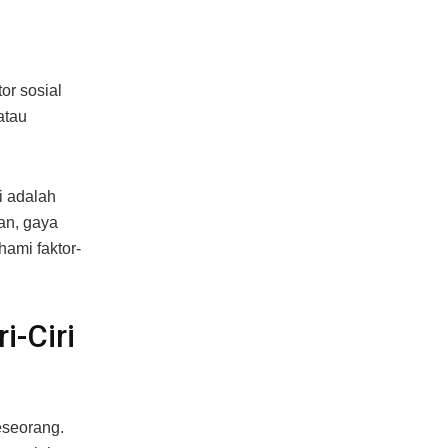
or sosial
atau
i adalah
an, gaya
hami faktor-
-Ciri
eseorang.