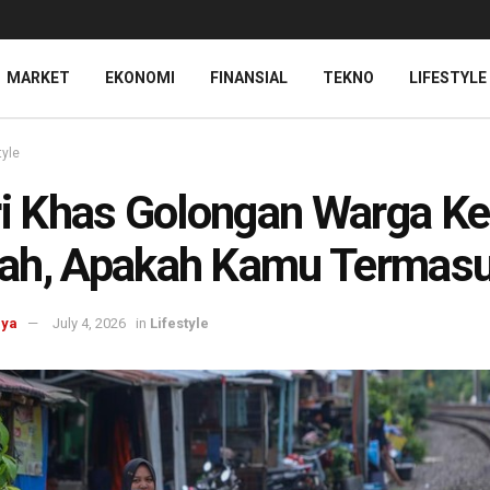
MARKET
EKONOMI
FINANSIAL
TEKNO
LIFESTYLE
tyle
ri Khas Golongan Warga Ke
ah, Apakah Kamu Termas
aya
July 4, 2026
in
Lifestyle