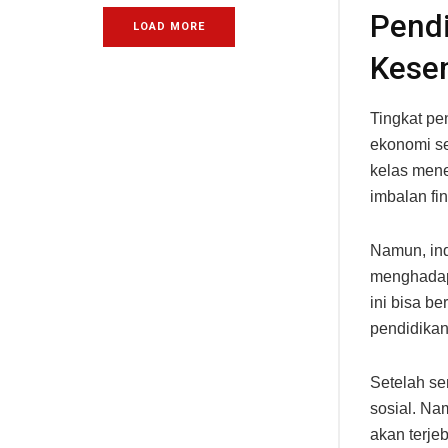
Pendi
LOAD MORE
Kese
Tingkat pe
ekonomi se
kelas mene
imbalan fin
Namun, ind
menghadap
ini bisa be
pendidikan
Setelah se
sosial. Na
akan terje