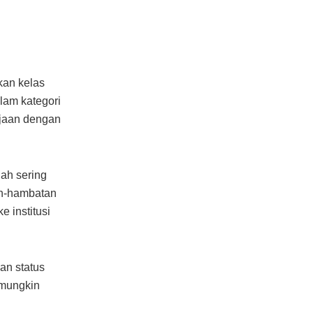
kan kelas
lam kategori
rjaan dengan
dah sering
an-hambatan
e institusi
an status
 mungkin