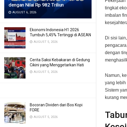
Pekerjaan 
dengan Nilai Rp 982 Triliun
tingkat ek
AUGUST 6, 2026
imbalan fi
kesejahte
Ekonomi Indonesia H1 2026
Tumbuh 5,45% Tertinggi di ASEAN
Di sisi lai
AUGUST 5, 2026
pengacara,
dengan tin
menghasilk
Cerita Saksi Kebakaran di Gedung
Cikini yang Menggetarkan Hati
AUGUST 5, 2026
Namun, keb
yang lebih
Sistem yan
kurang mem
Bocoran Dividen dari Bos Kopi
FORE
Tabun
AUGUST 5, 2026
Kesej