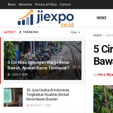
About
Advertise
Privacy & Policy
Contact
NEWS
LATEST
TRENDING
Filter
Home
Lifes
5 Ci
Baw
5 Ciri Khas Golongan Warga Kelas
Bawah, Apakah Kamu Termasuk?
by
Herz Wij
JULY 4, 2026
26 Juta Usaha di Indonesia
Tingkatkan Kualitas Berkat
Kecerdasan Buatan
AUGUST 7, 2026