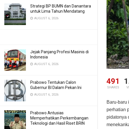
Strategi BP BUMN dan Danantara
untuk Lima Tahun Mendatang
AUGUST 6, 2026
Jejak Panjang Profesi Masinis di
Indonesia
AUGUST 6, 2026
491
1
Prabowo Tentukan Calon
Gubernur BI Dalam Pekan Ini
SHARES
V
AUGUST 6, 2026
Baru-baru 
perhatian 
Prabowo Antusias
pidatonya 
Memperhatikan Perkembangan
Teknologi dan Hasil Riset BRIN
menekanka