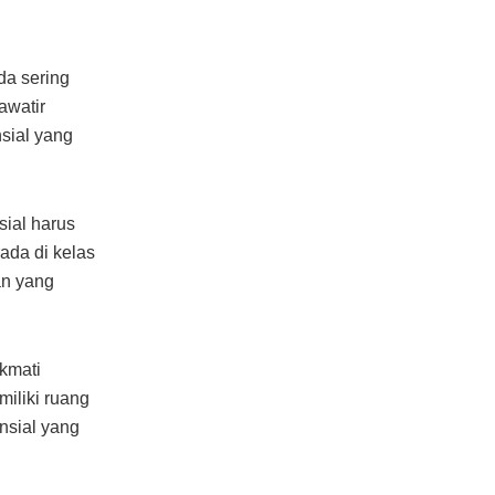
da sering
awatir
nsial yang
sial harus
ada di kelas
an yang
kmati
iliki ruang
nsial yang