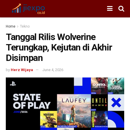
Home
Tekno
Tanggal Rilis Wolverine
Terungkap, Kejutan di Akhir
Disimpan
by
Herz Wijaya
June 4, 2026