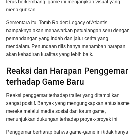
terus berkembang, game ini menjanjikan visual yang
menakjubkan.
Sementara itu, Tomb Raider: Legacy of Atlantis
nampaknya akan menawarkan petualangan seru dengan
pemandangan yang indah dan jalur cerita yang
mendalam. Penundaan rilis hanya menambah harapan
akan kehadiran kualitas yang lebih baik.
Reaksi dan Harapan Penggemar
terhadap Game Baru
Reaksi penggemar terhadap trailer yang ditampilkan
sangat positif. Banyak yang mengungkapkan antusiasme
mereka melalui media sosial dan forum game,
menunjukkan dukungan terhadap proyek-proyek ini.
Penggemar berharap bahwa game-game ini tidak hanya