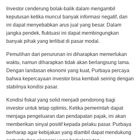
Investor cenderung bolak-balik dalam mengambil
keputusan ketika muncul banyak informasi negatif, dan
ini dapat menyebabkan arus jual yang besar. Dalam
jangka pendek, fluktuasi ini dapat membingungkan
banyak pihak yang terlibat di pasar modal.
Pemulihan dari penurunan ini diharapkan memerlukan
waktu, namun diharapkan tidak akan berlangsung lama.
Dengan landasan ekonomi yang kuat, Purbaya percaya
bahwa kepercayaan investor bisa kembali seiring dengan
stabilnya kondisi pasar.
Kondisi fiskal yang solid menjadi pendorong bagi
investor untuk tetap optimis. Ketika pemerintah dapat
menjaga pengeluaran dan pendapatan pajak, ini akan
memberikan sinyal positif kepada pelaku pasar. Purbaya
berharap agar kebijakan yang diambil dapat mendukung