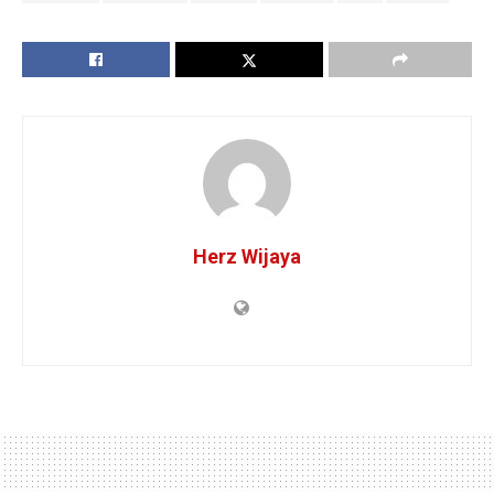
Herz Wijaya