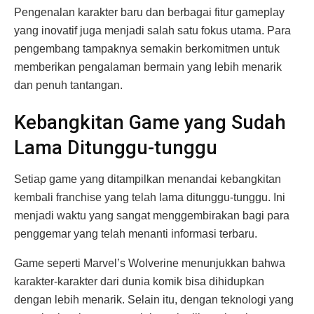
Pengenalan karakter baru dan berbagai fitur gameplay
yang inovatif juga menjadi salah satu fokus utama. Para
pengembang tampaknya semakin berkomitmen untuk
memberikan pengalaman bermain yang lebih menarik
dan penuh tantangan.
Kebangkitan Game yang Sudah
Lama Ditunggu-tunggu
Setiap game yang ditampilkan menandai kebangkitan
kembali franchise yang telah lama ditunggu-tunggu. Ini
menjadi waktu yang sangat menggembirakan bagi para
penggemar yang telah menanti informasi terbaru.
Game seperti Marvel’s Wolverine menunjukkan bahwa
karakter-karakter dari dunia komik bisa dihidupkan
dengan lebih menarik. Selain itu, dengan teknologi yang