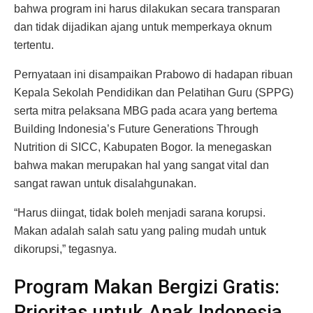
bahwa program ini harus dilakukan secara transparan
dan tidak dijadikan ajang untuk memperkaya oknum
tertentu.
Pernyataan ini disampaikan Prabowo di hadapan ribuan
Kepala Sekolah Pendidikan dan Pelatihan Guru (SPPG)
serta mitra pelaksana MBG pada acara yang bertema
Building Indonesia’s Future Generations Through
Nutrition di SICC, Kabupaten Bogor. Ia menegaskan
bahwa makan merupakan hal yang sangat vital dan
sangat rawan untuk disalahgunakan.
“Harus diingat, tidak boleh menjadi sarana korupsi.
Makan adalah salah satu yang paling mudah untuk
dikorupsi,” tegasnya.
Program Makan Bergizi Gratis:
Prioritas untuk Anak Indonesia