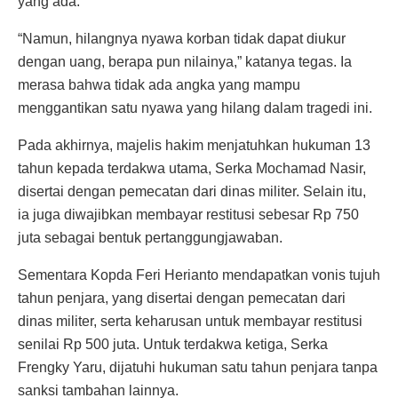
yang ada.
“Namun, hilangnya nyawa korban tidak dapat diukur
dengan uang, berapa pun nilainya,” katanya tegas. Ia
merasa bahwa tidak ada angka yang mampu
menggantikan satu nyawa yang hilang dalam tragedi ini.
Pada akhirnya, majelis hakim menjatuhkan hukuman 13
tahun kepada terdakwa utama, Serka Mochamad Nasir,
disertai dengan pemecatan dari dinas militer. Selain itu,
ia juga diwajibkan membayar restitusi sebesar Rp 750
juta sebagai bentuk pertanggungjawaban.
Sementara Kopda Feri Herianto mendapatkan vonis tujuh
tahun penjara, yang disertai dengan pemecatan dari
dinas militer, serta keharusan untuk membayar restitusi
senilai Rp 500 juta. Untuk terdakwa ketiga, Serka
Frengky Yaru, dijatuhi hukuman satu tahun penjara tanpa
sanksi tambahan lainnya.