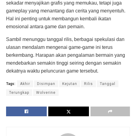
sekadar menyajikan grafis yang memukau, tetapi juga
gameplay yang menantang dan cerita yang menyentuh.
Hal ini penting untuk membangun kembali ikatan
emosional antara game dan pemain.
Sambil menunggu tanggal rilis, berbagai spekulasi dan
ulasan mendalam mengenai game-game ini terus
berkembang. Harapan akan pengalaman bermain yang
mendebarkan semakin tinggi seiring dengan semakin
dekatnya waktu peluncuran game tersebut.
Tags:
Akhir
Disimpan
Kejutan
Rilis
Tanggal
Terungkap
Wolverine