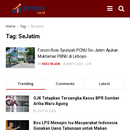
Home
Tag
SeJatim
Tag:
SeJatim
Forum Rois Syuriyah PCNU Se-Jatim Ajukan
Muktamar PBNU di Lirboyo
BY
HERZ WIJAYA
MAY 9, 2026
0
Trending
Comments
Latest
OJK Tetapkan Tersangka Kasus BPR Sumber
Artha Waru Agung
JULY 14, 2026
Bos LPS Menepis Isu Masyarakat Indonesia
Gunakan Uang Tabungan untuk Makan