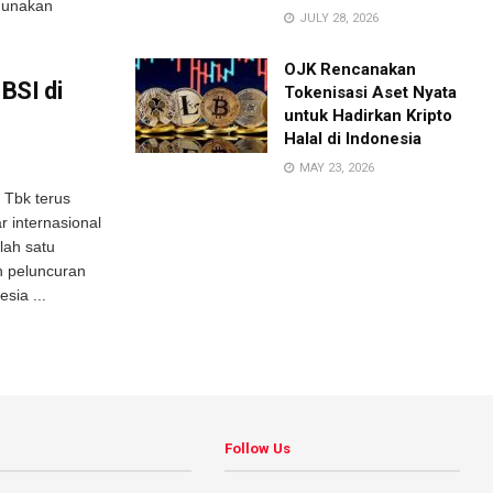
igunakan
JULY 28, 2026
OJK Rencanakan
BSI di
Tokenisasi Aset Nyata
untuk Hadirkan Kripto
Halal di Indonesia
MAY 23, 2026
 Tbk terus
 internasional
lah satu
h peluncuran
sia ...
Follow Us