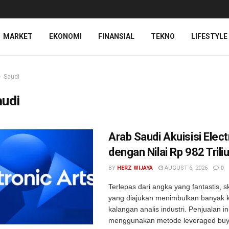
MARKET
EKONOMI
FINANSIAL
TEKNO
LIFESTYLE
Saudi
audi
Arab Saudi Akuisisi Elect
dengan Nilai Rp 982 Trili
BY
HERZ WIJAYA
AUGUST 6, 2026
0
Terlepas dari angka yang fantastis, s
yang diajukan menimbulkan banyak 
kalangan analis industri. Penjualan in
menggunakan metode leveraged buy