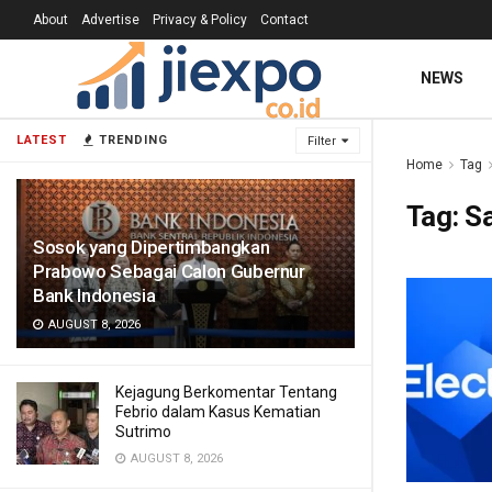
About
Advertise
Privacy & Policy
Contact
NEWS
LATEST
TRENDING
Filter
Home
Tag
Tag:
S
Sosok yang Dipertimbangkan
Prabowo Sebagai Calon Gubernur
Bank Indonesia
AUGUST 8, 2026
Kejagung Berkomentar Tentang
Febrio dalam Kasus Kematian
Sutrimo
AUGUST 8, 2026