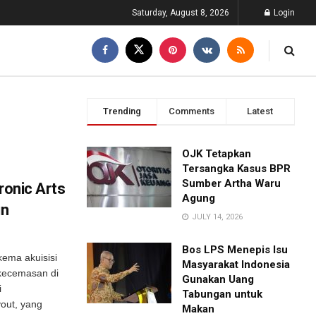
Saturday, August 8, 2026
Login
Trending
Comments
Latest
OJK Tetapkan
Tersangka Kasus BPR
Sumber Artha Waru
ronic Arts
Agung
un
JULY 14, 2026
Bos LPS Menepis Isu
kema akuisisi
Masyarakat Indonesia
kecemasan di
Gunakan Uang
i
Tabungan untuk
out, yang
Makan