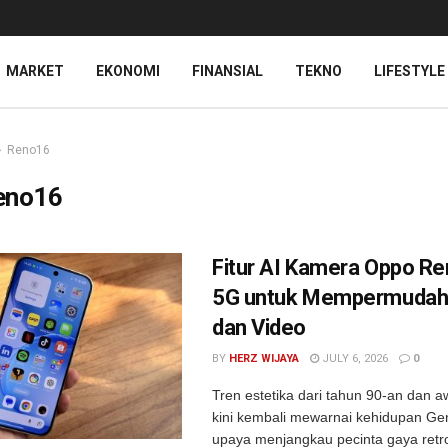
MARKET
EKONOMI
FINANSIAL
TEKNO
LIFESTYLE
Reno16
eno16
Fitur AI Kamera Oppo R
5G untuk Mempermudah 
dan Video
BY
HERZ WIJAYA
JULY 6, 2026
0
Tren estetika dari tahun 90-an dan 
kini kembali mewarnai kehidupan Ge
upaya menjangkau pecinta gaya retr