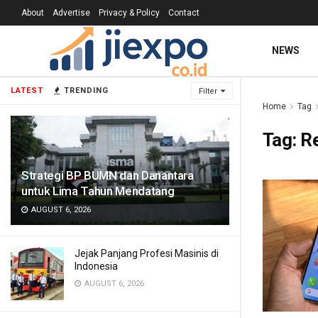
About
Advertise
Privacy & Policy
Contact
NEWS
LATEST
TRENDING
Filter
Home
Tag
Tag:
R
Strategi BP BUMN dan Danantara
untuk Lima Tahun Mendatang
AUGUST 6, 2026
Jejak Panjang Profesi Masinis di
Indonesia
AUGUST 6, 2026