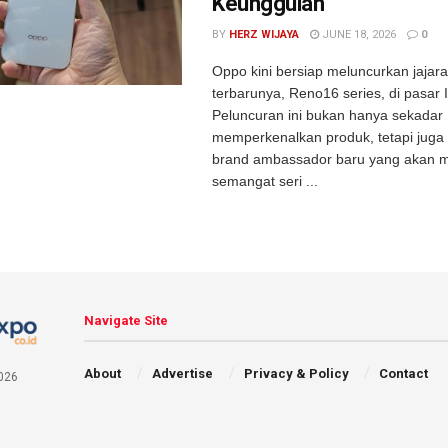
Keunggulan
BY
HERZ WIJAYA
JUNE 18, 2026
0
Oppo kini bersiap meluncurkan jaja
terbarunya, Reno16 series, di pasar 
Peluncuran ini bukan hanya sekadar
memperkenalkan produk, tetapi jug
brand ambassador baru yang akan
semangat seri ...
Navigate Site
About
Advertise
Privacy & Policy
Contact
026