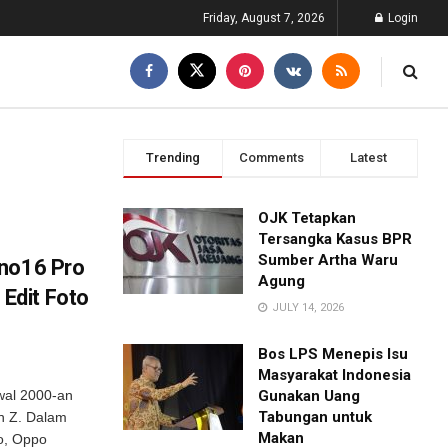
Friday, August 7, 2026
Login
Trending
Comments
Latest
OJK Tetapkan
Tersangka Kasus BPR
Sumber Artha Waru
eno16 Pro
Agung
Edit Foto
JULY 14, 2026
Bos LPS Menepis Isu
Masyarakat Indonesia
awal 2000-an
Gunakan Uang
Tabungan untuk
n Z. Dalam
Makan
o, Oppo