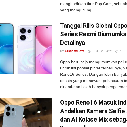
menghadirkan fitur Pop Cam, sebu
yang mengusung ...
Tanggal Rilis Global Op
Series Resmi Diumumka
Detailnya
BY
HERZ WIJAYA
JUNE 21, 2026
0
Oppo baru saja mengumumkan pelun
untuk lini ponsel pintar terbarunya, 
Reno16 Series. Dengan lebih banyak
desain yang menawan, peluncuran in
dinanti-nanti oleh banyak penggemar 
Oppo Reno16 Masuk Ind
Andalkan Kamera Selfi
dan AI Kolase Mix sebag