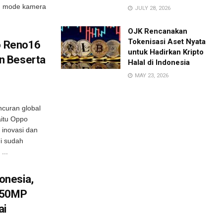
ah mode kamera
JULY 28, 2026
OJK Rencanakan
Tokenisasi Aset Nyata
po Reno16
untuk Hadirkan Kripto
n Beserta
Halal di Indonesia
MAY 23, 2026
curan global
yaitu Oppo
 inovasi dan
i sudah
...
onesia,
e 50MP
ai