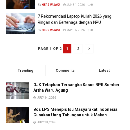
BY
HERZ WIJAYA
JUNE 1, 2026
0
7 Rekomendasi Laptop Kuliah 2026 yang
Ringan dan Bertenaga dengan NPU
BY
HERZ WIJAYA
MAY 16, 2026
0
1
2
PAGE 1 OF 2
Trending
Comments
Latest
OJK Tetapkan Tersangka Kasus BPR Sumber
Artha Waru Agung
JULY 14, 2026
Bos LPS Menepis Isu Masyarakat Indonesia
Gunakan Uang Tabungan untuk Makan
JULY 28, 2026