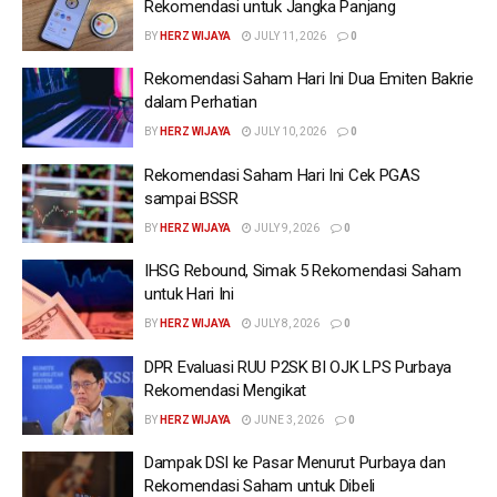
Rekomendasi untuk Jangka Panjang
BY
HERZ WIJAYA
JULY 11, 2026
0
Rekomendasi Saham Hari Ini Dua Emiten Bakrie
dalam Perhatian
BY
HERZ WIJAYA
JULY 10, 2026
0
Rekomendasi Saham Hari Ini Cek PGAS
sampai BSSR
BY
HERZ WIJAYA
JULY 9, 2026
0
IHSG Rebound, Simak 5 Rekomendasi Saham
untuk Hari Ini
BY
HERZ WIJAYA
JULY 8, 2026
0
DPR Evaluasi RUU P2SK BI OJK LPS Purbaya
Rekomendasi Mengikat
BY
HERZ WIJAYA
JUNE 3, 2026
0
Dampak DSI ke Pasar Menurut Purbaya dan
Rekomendasi Saham untuk Dibeli