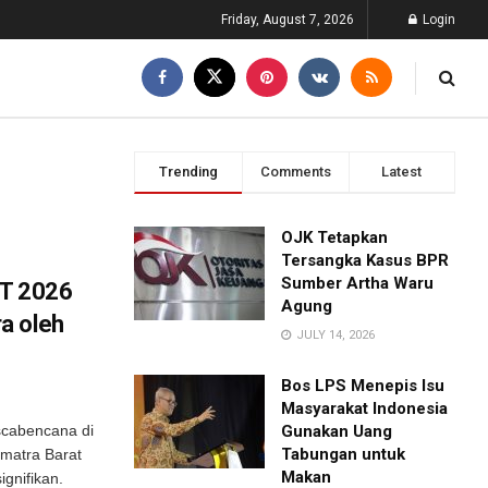
Friday, August 7, 2026
Login
Trending
Comments
Latest
OJK Tetapkan
Tersangka Kasus BPR
Sumber Artha Waru
BT 2026
Agung
a oleh
JULY 14, 2026
Bos LPS Menepis Isu
Masyarakat Indonesia
scabencana di
Gunakan Uang
Tabungan untuk
umatra Barat
Makan
ignifikan.