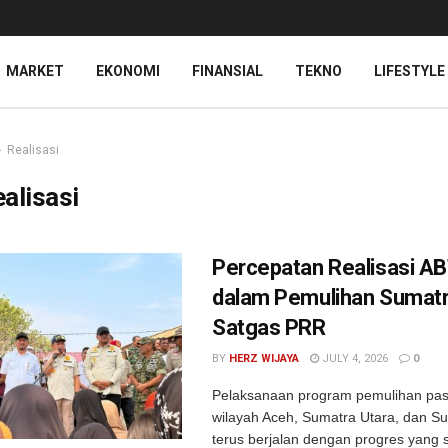
MARKET
EKONOMI
FINANSIAL
TEKNO
LIFESTYLE
Realisasi
alisasi
Percepatan Realisasi A
dalam Pemulihan Sumatr
Satgas PRR
BY
HERZ WIJAYA
JULY 4, 2026
0
Pelaksanaan program pemulihan pa
wilayah Aceh, Sumatra Utara, dan S
terus berjalan dengan progres yang s