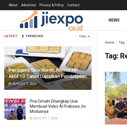
About
Advertise
Privacy & Policy
Contact
NEWS
LATEST
TRENDING
Filter
Home
Tag
Tag:
Re
Pengganti Skor Kredit, Nomor HP
Aktif 10 Tahun Dapatkan Pembiayaan
AUGUST 7, 2026
Pria Cimahi Ditangkap Usai
Membuat Video AI Prabowo, Ini
Modusnya
AUGUST 7, 2026