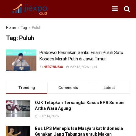
Home
Tag
Puluh
Tag:
Puluh
Prabowo Resmikan Seribu Enam Puluh Satu
Kopdes Merah Putih di Jawa Timur
BY
HERZ WIJAYA
MAY 16, 2026
0
Trending
Comments
Latest
OJK Tetapkan Tersangka Kasus BPR Sumber
Artha Waru Agung
JULY 14, 2026
Bos LPS Menepis Isu Masyarakat Indonesia
Gunakan Uang Tabungan untuk Makan