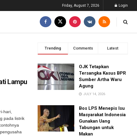
Friday, August 7, 2026
Login
Trending
Comments
Latest
OJK Tetapkan
Tersangka Kasus BPR
Sumber Artha Waru
Mati Lampu
Agung
JULY 14, 2026
Bos LPS Menepis Isu
-hari,
Masyarakat Indonesia
pada listrik
Gunakan Uang
 contohnya
Tabungan untuk
g pengusaha
Makan