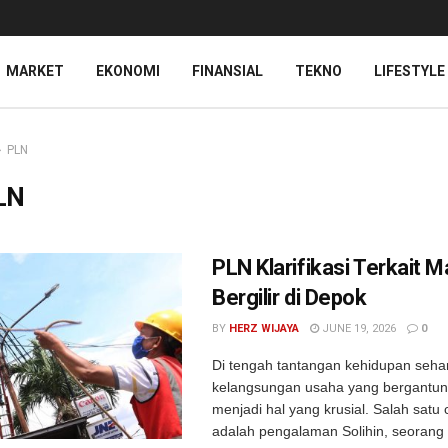
MARKET
EKONOMI
FINANSIAL
TEKNO
LIFESTYLE
PLN
LN
PLN Klarifikasi Terkait 
Bergilir di Depok
BY
HERZ WIJAYA
JUNE 19, 2026
0
Di tengah tantangan kehidupan sehari
kelangsungan usaha yang bergantung 
menjadi hal yang krusial. Salah satu
adalah pengalaman Solihin, seoran