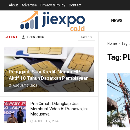
About
Advertise
Privacy & Policy
Contact
NEWS
LATEST
TRENDING
Filter
Home
Tag
Tag:
P
Pengganti Skor Kredit, Nomor HP
Aktif 10 Tahun Dapatkan Pembiayaan
AUGUST 7, 2026
Pria Cimahi Ditangkap Usai
Membuat Video AI Prabowo, Ini
Modusnya
AUGUST 7, 2026