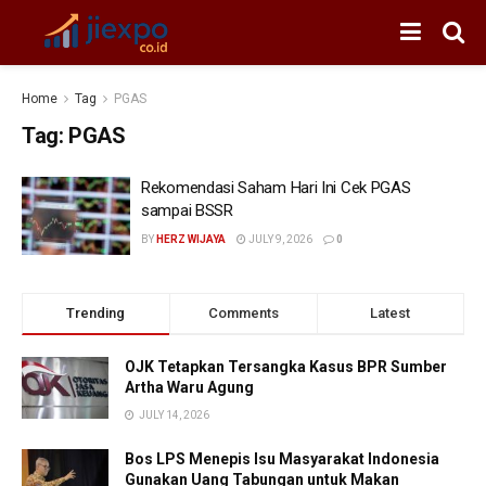
Home
Tag
PGAS
Tag:
PGAS
Rekomendasi Saham Hari Ini Cek PGAS
sampai BSSR
BY
HERZ WIJAYA
JULY 9, 2026
0
Trending
Comments
Latest
OJK Tetapkan Tersangka Kasus BPR Sumber
Artha Waru Agung
JULY 14, 2026
Bos LPS Menepis Isu Masyarakat Indonesia
Gunakan Uang Tabungan untuk Makan