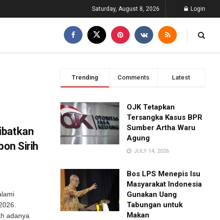
Saturday, August 8, 2026
Login
Trending
Comments
Latest
OJK Tetapkan
Tersangka Kasus BPR
Sumber Artha Waru
ibatkan
Agung
bon Sirih
JULY 14, 2026
Bos LPS Menepis Isu
Masyarakat Indonesia
alami
Gunakan Uang
Tabungan untuk
2026.
Makan
lah adanya