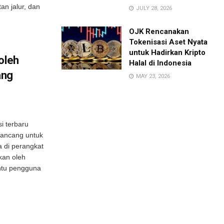
an jalur, dan
JULY 28, 2026
OJK Rencanakan
Tokenisasi Aset Nyata
untuk Hadirkan Kripto
oleh
Halal di Indonesia
ang
MAY 23, 2026
i terbaru
irancang untuk
 di perangkat
rkan oleh
ntu pengguna