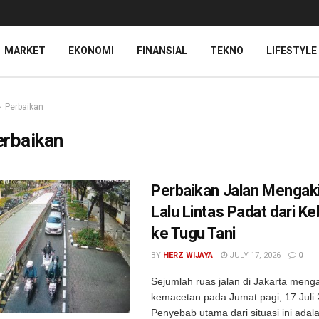
MARKET
EKONOMI
FINANSIAL
TEKNO
LIFESTYLE
Perbaikan
erbaikan
Perbaikan Jalan Mengak
Lalu Lintas Padat dari Ke
ke Tugu Tani
BY
HERZ WIJAYA
JULY 17, 2026
0
Sejumlah ruas jalan di Jakarta meng
kemacetan pada Jumat pagi, 17 Juli 
Penyebab utama dari situasi ini ada