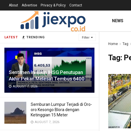
About
Advertise
Privacy & Policy
Contact
NEWS
LATEST
TRENDING
Filter
Home
Tag
Tag:
P
Sentimen Ini Bikin IHSG Penutupan
Akhir Pekan Melesat Tembus 6400
AUGUST 7, 2026
Semburan Lumpur Terjadi di Oro-
oro Kesongo Blora dengan
Ketinggian 15 Meter
AUGUST 7, 2026