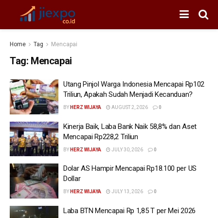
Home
Tag
Mencapai
Tag:
Mencapai
Utang Pinjol Warga Indonesia Mencapai Rp102
Triliun, Apakah Sudah Menjadi Kecanduan?
BY
HERZ WIJAYA
AUGUST 2, 2026
0
Kinerja Baik, Laba Bank Naik 58,8% dan Aset
Mencapai Rp228,2 Triliun
BY
HERZ WIJAYA
JULY 30, 2026
0
Dolar AS Hampir Mencapai Rp18.100 per US
Dollar
BY
HERZ WIJAYA
JULY 13, 2026
0
Laba BTN Mencapai Rp 1,85 T per Mei 2026