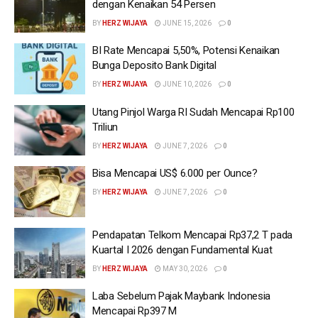
dengan Kenaikan 54 Persen
BY
HERZ WIJAYA
JUNE 15, 2026
0
BI Rate Mencapai 5,50%, Potensi Kenaikan
Bunga Deposito Bank Digital
BY
HERZ WIJAYA
JUNE 10, 2026
0
Utang Pinjol Warga RI Sudah Mencapai Rp100
Triliun
BY
HERZ WIJAYA
JUNE 7, 2026
0
Bisa Mencapai US$ 6.000 per Ounce?
BY
HERZ WIJAYA
JUNE 7, 2026
0
Pendapatan Telkom Mencapai Rp37,2 T pada
Kuartal I 2026 dengan Fundamental Kuat
BY
HERZ WIJAYA
MAY 30, 2026
0
Laba Sebelum Pajak Maybank Indonesia
Mencapai Rp397 M