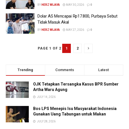
BY
HERZ WIJAYA
MAY 30, 2026
0
Dolar AS Mencapai Rp17.800, Purbaya Sebut
Tidak Masuk Akal
BY
HERZ WIJAYA
MAY 27, 2026
0
1
2
PAGE 1 OF 2
Trending
Comments
Latest
OJK Tetapkan Tersangka Kasus BPR Sumber
Artha Waru Agung
JULY 14, 2026
Bos LPS Menepis Isu Masyarakat Indonesia
Gunakan Uang Tabungan untuk Makan
JULY 28, 2026