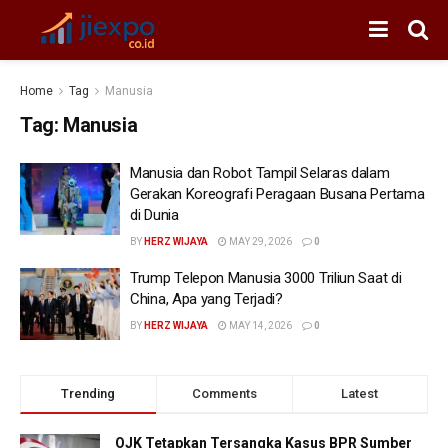
Home
Tag
Manusia
Tag:
Manusia
Manusia dan Robot Tampil Selaras dalam
Gerakan Koreografi Peragaan Busana Pertama
di Dunia
BY
HERZ WIJAYA
MAY 29, 2026
0
Trump Telepon Manusia 3000 Triliun Saat di
China, Apa yang Terjadi?
BY
HERZ WIJAYA
MAY 14, 2026
0
Trending
Comments
Latest
OJK Tetapkan Tersangka Kasus BPR Sumber