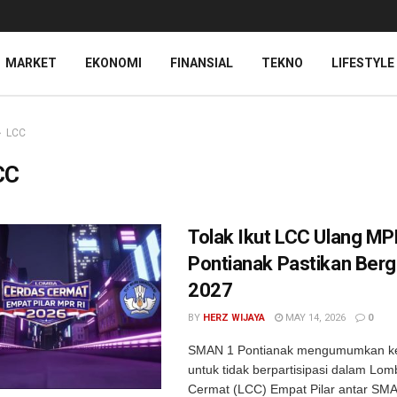
MARKET
EKONOMI
FINANSIAL
TEKNO
LIFESTYLE
LCC
CC
Tolak Ikut LCC Ulang M
Pontianak Pastikan Berg
2027
BY
HERZ WIJAYA
MAY 14, 2026
0
SMAN 1 Pontianak mengumumkan k
untuk tidak berpartisipasi dalam Lo
Cermat (LCC) Empat Pilar antar SMA 