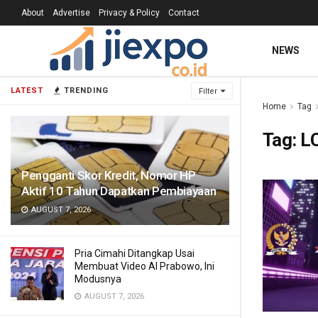
About
Advertise
Privacy & Policy
Contact
NEWS
LATEST
TRENDING
Filter
Home
Tag
Tag:
L
Pengganti Skor Kredit, Nomor HP
Aktif 10 Tahun Dapatkan Pembiayaan
AUGUST 7, 2026
Pria Cimahi Ditangkap Usai
Membuat Video AI Prabowo, Ini
Modusnya
AUGUST 7, 2026