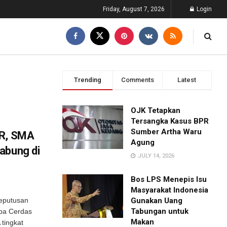
Friday, August 7, 2026
Login
Trending
Comments
Latest
OJK Tetapkan
Tersangka Kasus BPR
Sumber Artha Waru
PR, SMA
Agung
abung di
JULY 14, 2026
Bos LPS Menepis Isu
Masyarakat Indonesia
eputusan
Gunakan Uang
Tabungan untuk
mba Cerdas
Makan
tingkat