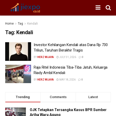
Home
Tag
Kendali
Tag:
Kendali
Investor Kehilangan Kendali atas Dana Rp 730
Triliun, Taruhan Berakhir Tragis
BY
HERZ WIJAYA
JULY 31, 2026
0
Raja Ritel Indonesia Tiba-Tiba Jatuh, Keluarga
Riady Ambil Kendali
BY
HERZ WIJAYA
MAY 18, 2026
0
Trending
Comments
Latest
OJK Tetapkan Tersangka Kasus BPR Sumber
Artha Waru Agung