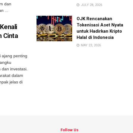
am dan
JULY 28, 2026
n ...
OJK Rencanakan
Tokenisasi Aset Nyata
Kenali
untuk Hadirkan Kripto
n Cinta
Halal di Indonesia
MAY 23, 2026
i ajang penting
angku
 dan investasi.
rakat dalam
pak jelas di
Follow Us