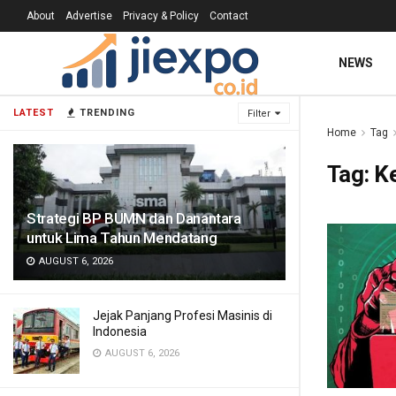
About
Advertise
Privacy & Policy
Contact
NEWS
LATEST
TRENDING
Filter
Home
Tag
Tag:
Ke
Strategi BP BUMN dan Danantara
untuk Lima Tahun Mendatang
AUGUST 6, 2026
Jejak Panjang Profesi Masinis di
Indonesia
AUGUST 6, 2026