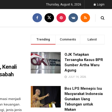
Thursday, August 6, 2026
Login
Trending
Comments
Latest
OJK Tetapkan
Tersangka Kasus BPR
Sumber Artha Waru
 Kenali
Agung
asabah
JULY 14, 2026
Bos LPS Menepis Isu
Masyarakat Indonesia
ormasi menjadi
Gunakan Uang
Tabungan untuk
an keuangan.
Makan
i, jenis-jenis