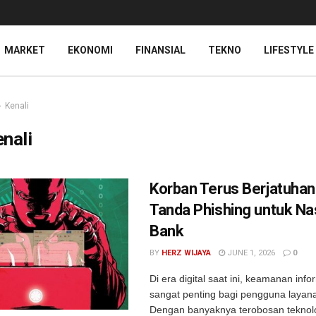
MARKET
EKONOMI
FINANSIAL
TEKNO
LIFESTYLE
Kenali
nali
Korban Terus Berjatuhan,
Tanda Phishing untuk N
Bank
BY
HERZ WIJAYA
JUNE 1, 2026
0
Di era digital saat ini, keamanan inf
sangat penting bagi pengguna layan
Dengan banyaknya terobosan teknolog