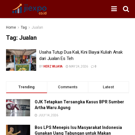
Home
Tag
Jualan
Tag:
Jualan
Usaha Tutup Dua Kali, Kini Biayai Kuliah Anak
dari Jualan Es Teh
BY
HERZ WIJAYA
MAY 24, 2026
0
Trending
Comments
Latest
OJK Tetapkan Tersangka Kasus BPR Sumber
Artha Waru Agung
JULY 14, 2026
Bos LPS Menepis Isu Masyarakat Indonesia
Gunakan Uang Tabungan untuk Makan