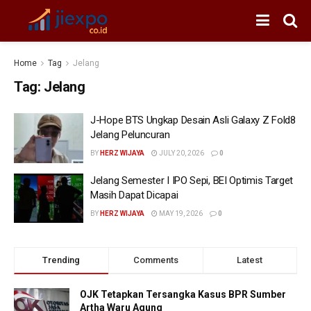
Home
Tag
Jelang
Tag:
Jelang
J-Hope BTS Ungkap Desain Asli Galaxy Z Fold8
Jelang Peluncuran
BY
HERZ WIJAYA
JULY 20, 2026
0
Jelang Semester I IPO Sepi, BEI Optimis Target
Masih Dapat Dicapai
BY
HERZ WIJAYA
MAY 19, 2026
0
Trending
Comments
Latest
OJK Tetapkan Tersangka Kasus BPR Sumber
Artha Waru Agung