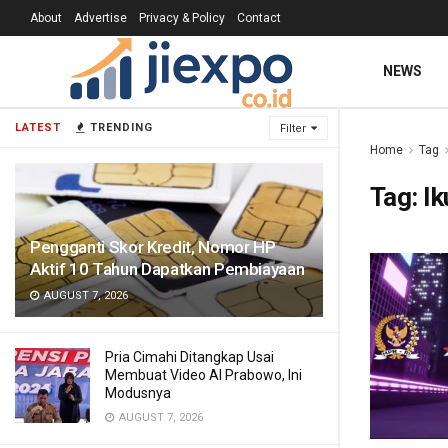
About
Advertise
Privacy & Policy
Contact
NEWS
LATEST
TRENDING
Filter
Home
Tag
Tag:
Ik
Pengganti Skor Kredit, Nomor HP
Aktif 10 Tahun Dapatkan Pembiayaan
AUGUST 7, 2026
Pria Cimahi Ditangkap Usai
Membuat Video AI Prabowo, Ini
Modusnya
AUGUST 7, 2026