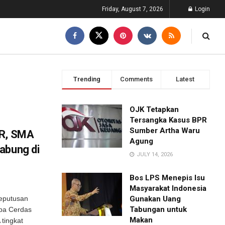
Friday, August 7, 2026
Login
Trending
Comments
Latest
OJK Tetapkan
Tersangka Kasus BPR
Sumber Artha Waru
PR, SMA
Agung
abung di
JULY 14, 2026
Bos LPS Menepis Isu
Masyarakat Indonesia
eputusan
Gunakan Uang
Tabungan untuk
mba Cerdas
Makan
tingkat