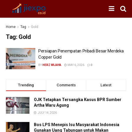
Home
Tag
Gold
Tag:
Gold
Persiapan Penempatan Pribadi Besar Merdeka
Copper Gold
BY
HERZ WIJAYA
MAY 6, 2026
0
Trending
Comments
Latest
OJK Tetapkan Tersangka Kasus BPR Sumber
Artha Waru Agung
JULY 14, 2026
Bos LPS Menepis Isu Masyarakat Indonesia
Gunakan Uang Tabungan untuk Makan