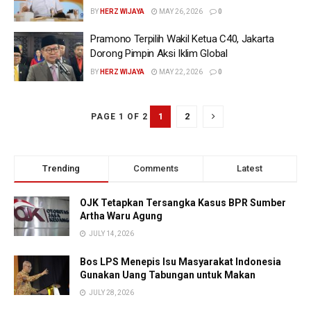
BY
HERZ WIJAYA
MAY 26, 2026
0
Pramono Terpilih Wakil Ketua C40, Jakarta
Dorong Pimpin Aksi Iklim Global
BY
HERZ WIJAYA
MAY 22, 2026
0
1
2
PAGE 1 OF 2
Trending
Comments
Latest
OJK Tetapkan Tersangka Kasus BPR Sumber
Artha Waru Agung
JULY 14, 2026
Bos LPS Menepis Isu Masyarakat Indonesia
Gunakan Uang Tabungan untuk Makan
JULY 28, 2026