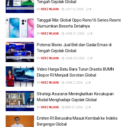
Tengah Gejolak Global
BY
HERZ WIJAYA
JULY 12, 2026
0
Tanggal Rilis Global Oppo Reno16 Series Resmi
Diumumkan Beserta Detailnya
BY
HERZ WIJAYA
JUNE 21, 2026
0
Potensi Bisnis Jual Beli dan Gadai Emas di
Tengah Gejolak Global
BY
HERZ WIJAYA
JUNE 20, 2026
0
Video Harga Batu Bara Turun Drastis BUMN
Ekspor RI Menjadi Sorotan Global
BY
HERZ WIJAYA
JUNE 2, 2026
0
Strategi Asuransi Meningkatkan Kecukupan
Modal Menghadapi Gejolak Global
BY
HERZ WIJAYA
MAY 27, 2026
0
Emiten RI Berusaha Masuk Kembali ke Indeks
Bergengsi Global