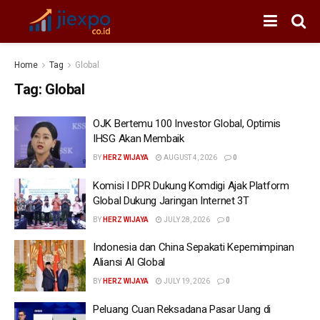
Home
Tag
Global
Tag:
Global
OJK Bertemu 100 Investor Global, Optimis
IHSG Akan Membaik
BY
HERZ WIJAYA
AUGUST 4, 2026
0
Komisi I DPR Dukung Komdigi Ajak Platform
Global Dukung Jaringan Internet 3T
BY
HERZ WIJAYA
JULY 28, 2026
0
Indonesia dan China Sepakati Kepemimpinan
Aliansi AI Global
BY
HERZ WIJAYA
JULY 19, 2026
0
Peluang Cuan Reksadana Pasar Uang di