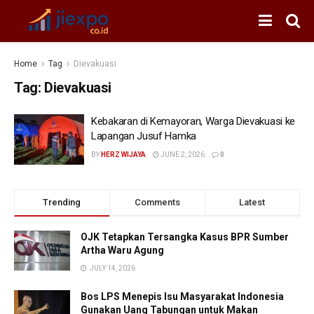
Home
Tag
Dievakuasi
Tag:
Dievakuasi
Kebakaran di Kemayoran, Warga Dievakuasi ke
Lapangan Jusuf Hamka
BY
HERZ WIJAYA
JUNE 2, 2026
0
Trending
Comments
Latest
OJK Tetapkan Tersangka Kasus BPR Sumber
Artha Waru Agung
JULY 14, 2026
Bos LPS Menepis Isu Masyarakat Indonesia
Gunakan Uang Tabungan untuk Makan