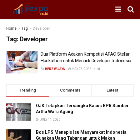
Home
Tag
Developer
Tag:
Developer
Dua Platform Adakan Kompetisi APAC Stellar
Hackathon untuk Menarik Developer Indonesia
BY
HERZ WIJAYA
MAY 23, 2026
0
Trending
Comments
Latest
OJK Tetapkan Tersangka Kasus BPR Sumber
Artha Waru Agung
JULY 14, 2026
Bos LPS Menepis Isu Masyarakat Indonesia
Gunakan Uang Tabungan untuk Makan