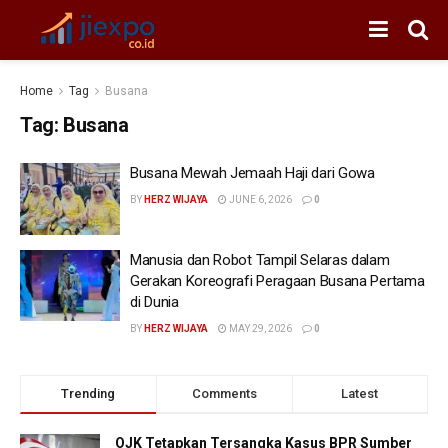
Home
Tag
Busana
Tag:
Busana
Busana Mewah Jemaah Haji dari Gowa
BY
HERZ WIJAYA
JUNE 6, 2026
0
Manusia dan Robot Tampil Selaras dalam
Gerakan Koreografi Peragaan Busana Pertama
di Dunia
BY
HERZ WIJAYA
MAY 29, 2026
0
Trending
Comments
Latest
OJK Tetapkan Tersangka Kasus BPR Sumber