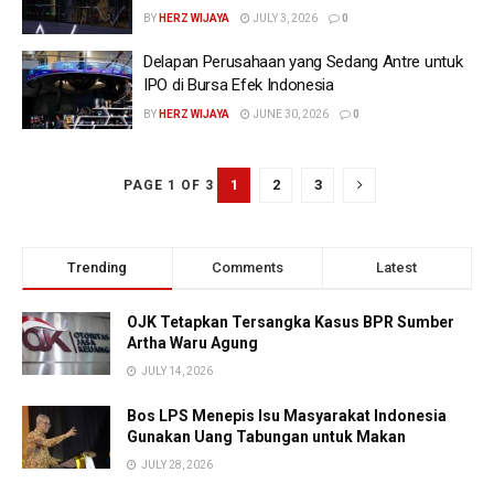
BY
HERZ WIJAYA
JULY 3, 2026
0
Delapan Perusahaan yang Sedang Antre untuk
IPO di Bursa Efek Indonesia
BY
HERZ WIJAYA
JUNE 30, 2026
0
1
2
3
PAGE 1 OF 3
Trending
Comments
Latest
OJK Tetapkan Tersangka Kasus BPR Sumber
Artha Waru Agung
JULY 14, 2026
Bos LPS Menepis Isu Masyarakat Indonesia
Gunakan Uang Tabungan untuk Makan
JULY 28, 2026