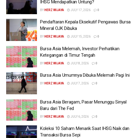
IHSG Mendapatkan Untung?
BY
HERZ WIJAYA
JULY 17, 2026
0
Pendaftaran Kepala Eksekutif Pengawas Bursa
Mineral OJK Dibuka
BY
HERZ WIJAYA
JULY 15, 2026
0
Bursa Asia Melemah, Investor Perhatikan
Ketegangan di Timur Tengah
BY
HERZ WIJAYA
JULY 8, 2026
0
Bursa Asia Umumnya Dibuka Melemah Pagi Ini
BY
HERZ WIJAYA
JULY 7, 2026
0
Bursa Asia Beragam, Pasar Menunggu Sinyal
Baru dari The Fed
BY
HERZ WIJAYA
JULY 6, 2026
0
Koleksi 10 Saham Menarik Saat IHSG Naik dan
Transaksi Bursa Sepi