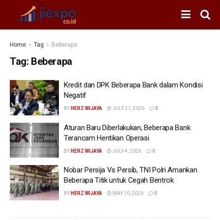
Home
Tag
Beberapa
Tag:
Beberapa
Kredit dan DPK Beberapa Bank dalam Kondisi
Negatif
BY
HERZ WIJAYA
JULY 21, 2026
0
Aturan Baru Diberlakukan, Beberapa Bank
Terancam Hentikan Operasi
BY
HERZ WIJAYA
JULY 4, 2026
0
Nobar Persija Vs Persib, TNI Polri Amankan
Beberapa Titik untuk Cegah Bentrok
BY
HERZ WIJAYA
MAY 10, 2026
0