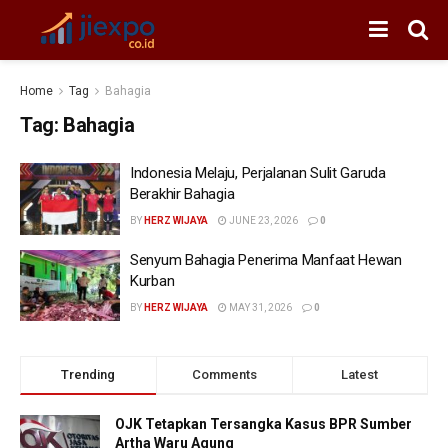
Home
Tag
Bahagia
Tag:
Bahagia
Indonesia Melaju, Perjalanan Sulit Garuda
Berakhir Bahagia
BY
HERZ WIJAYA
JUNE 23, 2026
0
Senyum Bahagia Penerima Manfaat Hewan
Kurban
BY
HERZ WIJAYA
MAY 31, 2026
0
Trending
Comments
Latest
OJK Tetapkan Tersangka Kasus BPR Sumber
Artha Waru Agung