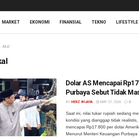
MARKET
EKONOMI
FINANSIAL
TEKNO
LIFESTYLE
Akal
al
Dolar AS Mencapai Rp17
Purbaya Sebut Tidak Ma
BY
HERZ WIJAYA
MAY 27, 2026
0
Saat ini, nilai tukar rupiah sedang m
kondisi yang dianggap tidak realisti
mencapai Rp17.800 per dolar Amerika
Menurut Menteri Keuangan Purbaya