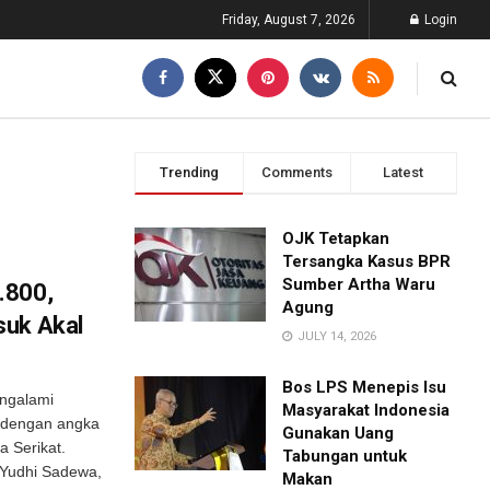
Friday, August 7, 2026
Login
Trending
Comments
Latest
OJK Tetapkan
Tersangka Kasus BPR
Sumber Artha Waru
.800,
Agung
suk Akal
JULY 14, 2026
Bos LPS Menepis Isu
engalami
Masyarakat Indonesia
s, dengan angka
Gunakan Uang
 Serikat.
Tabungan untuk
 Yudhi Sadewa,
Makan