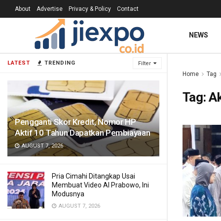
About
Advertise
Privacy & Policy
Contact
NEWS
LATEST
TRENDING
Filter
Home
Tag
Tag:
Ak
Pengganti Skor Kredit, Nomor HP
Aktif 10 Tahun Dapatkan Pembiayaan
AUGUST 7, 2026
Pria Cimahi Ditangkap Usai
Membuat Video AI Prabowo, Ini
Modusnya
AUGUST 7, 2026